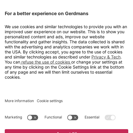
Kontakt
info@gerdmans.no
67 80 56 20
Åpningstid
Hverdager 08:00-16:00
Copyright © 2026 Gerdmans Innredninger AS. Alle priser er
eksklusive mva.
En bedrift i TAKKT-gruppen
Cookie innstillinger