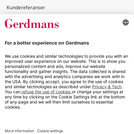
Kundereferanser
Magasin
Tips og guider
Kontakt
info@gerdmans.no
67 80 56 20
Åpningstid
Hverdager 08:00-16:00
Copyright © 2026 Gerdmans Innredninger AS. Alle priser er
eksklusive mva.
En bedrift i TAKKT-gruppen