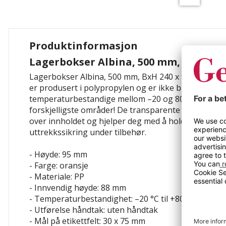
Produktinformasjon
Lagerbokser Albina, 500 mm, BxH 240 
Lagerbokser Albina, 500 mm, BxH 240 x 95 mm, 15-
er produsert i polypropylen og er ikke bare robust
temperaturbestandige mellom –20 og 80 °C. Ideelle f
forskjelligste områder! De transparente skillevegge
over innholdet og hjelper deg med å holde orden. Du
uttrekkssikring under tilbehør.
- Høyde: 95 mm
- Farge: oransje
- Materiale: PP
- Innvendig høyde: 88 mm
- Temperaturbestandighet: –20 °C til +80 °C
- Utførelse håndtak: uten håndtak
- Mål på etikettfelt: 30 x 75 mm