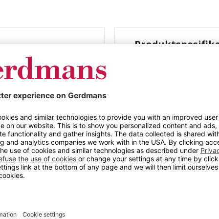
Produktspesifik
x 95 mm, 15-pk
Lagerbokser Albi
pk. Lagerboksene våre
Farge
e, men også
Materiale
or bruk i de
ne gir god oversikt
Bredde (mm)
 finner tverrdelere og
Høyde (mm)
Bredde
Høyde
Indre bredde
Indre høyde
Indre lengde