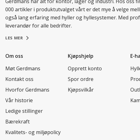
Gerdmans har alt for kontor, lager og industri. Hos oss 
000 artikler i produktutvalget vårt er det mye å velge me
også lang erfaring med hyller og hyllesystemer. Med prof
leverandør for alle bedrifter.
LES MER
Om oss
Kjøpshjelp
E-h
Møt Gerdmans
Opprett konto
Hyl
Kontakt oss
Spor ordre
Prod
Hvorfor Gerdmans
Kjøpsvilkår
Out
Vår historie
Kam
Ledige stillinger
Bærekraft
Kvalitets- og miljøpolicy