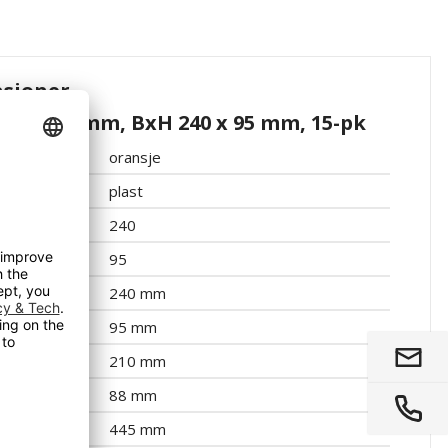
asjoner
na, 500 mm, BxH 240 x 95 mm, 15-pk
oransje
plast
240
95
240 mm
95 mm
210 mm
88 mm
445 mm