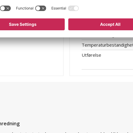
Lengde
Materiale
Mål, skjerm
Maks belastning
Temperaturbestandighe
Utførelse
nredning