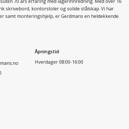
essuten 70 års erfaring med lagerinnredning. Med over 16
k skrivebord, kontorstoler og solide stålskap. Vi har
ukter samt monteringshjelp, er Gerdmans en heldekkende
Åpningstid
Hverdager 08:00-16:00
dmans.no
0