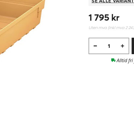
SE ALLE VARIAN
1 795 kr
Uten mva (Inkl mva
2 24
Alltid fri