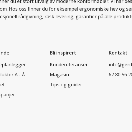
finner du et stort utvalg av moderne kontormøbler. Vi har d
llom. Hos oss finner du for eksempel ergonomiske hev og sen
esjonell rådgivning, rask levering, garantier på alle prod
andel
Bli inspirert
Kontakt
leplanlegger
Kundereferanser
info@ger
ukter A - Å
Magasin
67 80 56 2
let
Tips og guider
panjer