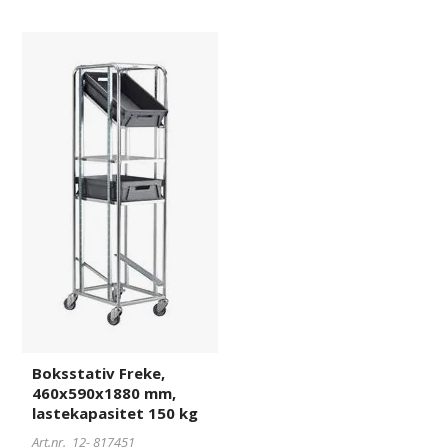
Boksstativ
817451
Freke,
460x590x1880
mm,
lastekapasitet
150
kg
Boksstativ Freke,
460x590x1880 mm,
lastekapasitet 150 kg
Art.nr. 12-
817451