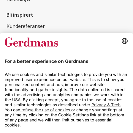
Bli inspirert
Kundereferanser
Magasin
Tips og guider
Kontakt
info@gerdmans.no
67 80 56 20
Åpningstid
Hverdager 08:00-16:00