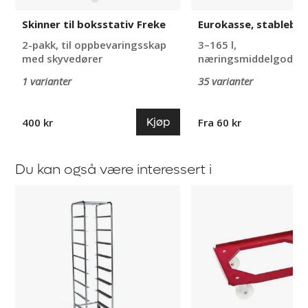
Skinner til boksstativ Freke
Eurokasse, stablebar
2-pakk, til oppbevaringsskap
3–165 l,
med skyvedører
næringsmiddelgodkje
1 varianter
35 varianter
Kjøp
400 kr
Fra 60 kr
Du kan også være interessert i
Boksstativ
Tralle
Freja
Dag