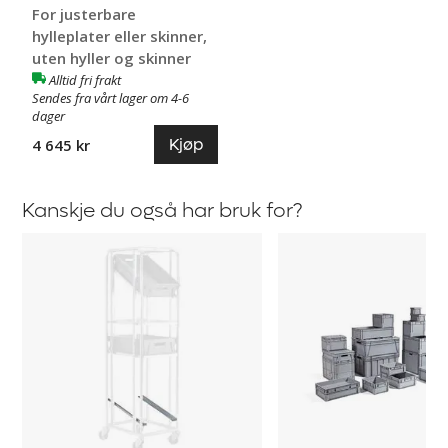
For justerbare
hylleplater eller skinner,
uten hyller og skinner
Alltid fri frakt
Sendes fra vårt lager om 4-6
dager
Kjøp
4 645 kr
Kanskje du også har bruk for?
Skinner
Eurokasse,
til
stablebar
boksstativ
Freke