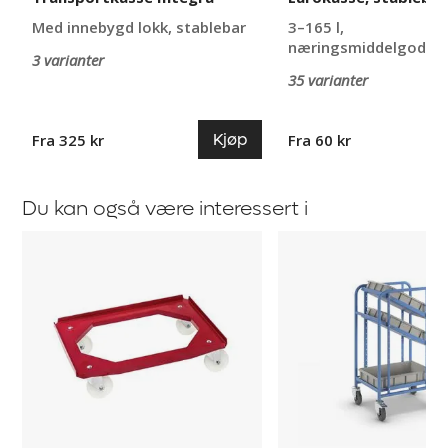
Med innebygd lokk, stablebar
3–165 l,
næringsmiddelgodkje
3 varianter
35 varianter
Kjøp
Fra 325 kr
Fra 60 kr
Du kan også være interessert i
Tralle
Plukkvogner
Dag
Katja