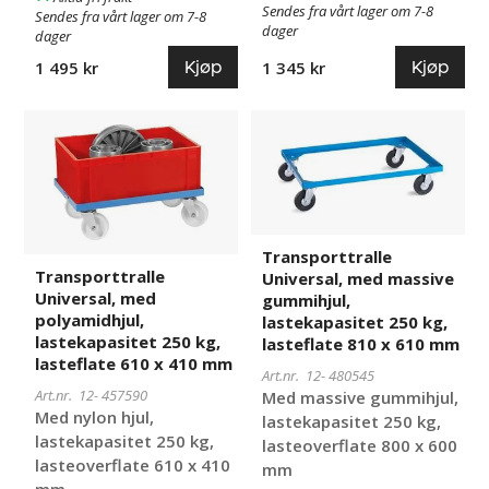
Sendes fra vårt lager om 7-8
Sendes fra vårt lager om 7-8
dager
dager
Kjøp
Kjøp
1 495 kr
1 345 kr
Transporttralle
457590
Transporttralle
480545
Universal,
Universal,
med
med
polyamidhjul,
massive
lastekapasitet
gummihjul,
250
lastekapasitet
Transporttralle
kg,
250
Transporttralle
Universal, med massive
lasteflate
kg,
Universal, med
gummihjul,
610
lasteflate
polyamidhjul,
lastekapasitet 250 kg,
x
810
lastekapasitet 250 kg,
lasteflate 810 x 610 mm
410
x
lasteflate 610 x 410 mm
Art.nr. 12-
480545
mm
610
Art.nr. 12-
457590
Med massive gummihjul,
mm
Med nylon hjul,
lastekapasitet 250 kg,
lastekapasitet 250 kg,
lasteoverflate 800 x 600
lasteoverflate 610 x 410
mm
mm