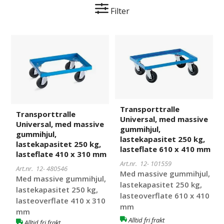
Filter
Transporttralle
480546
Transporttralle
101559
Universal,
Universal,
med
med
massive
massive
gummihjul,
gummihjul,
lastekapasitet
lastekapasitet
250
250
Transporttralle
Transporttralle
kg,
kg,
Universal, med massive
Universal, med massive
lasteflate
lasteflate
gummihjul,
gummihjul,
410
610
lastekapasitet 250 kg,
lastekapasitet 250 kg,
lasteflate 610 x 410 mm
x
x
lasteflate 410 x 310 mm
310
410
Art.nr. 12-
101559
Art.nr. 12-
480546
mm
mm
Med massive gummihjul,
Med massive gummihjul,
lastekapasitet 250 kg,
lastekapasitet 250 kg,
lasteoverflate 610 x 410
lasteoverflate 410 x 310
mm
mm
Alltid fri frakt
Alltid fri frakt