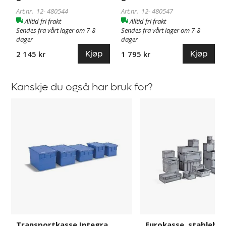
Art.nr. 12-
480544
Art.nr. 12-
480547
Alltid fri frakt
Alltid fri frakt
Sendes fra vårt lager om 7-8
Sendes fra vårt lager om 7-8
dager
dager
Kjøp
Kjøp
2 145 kr
1 795 kr
Kanskje du også har bruk for?
Transportkasse
Eurokasse,
Integra
stablebar
Transportkasse Integra
Eurokasse, stablebar