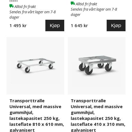
Alltid fri frakt
Alltid fri frakt
Sendes fra vårt lager om 7-8
Sendes fra vårt lager om 7-8
dager
dager
Kjøp
Kjøp
1 495 kr
1 645 kr
Transporttralle
480544
Transporttralle
480547
Universal,
Universal,
med
med
massive
massive
gummihjul,
gummihjul,
lastekapasitet
lastekapasitet
250
250
kg,
kg,
lasteflate
lasteflate
810
410
Transporttralle
Transporttralle
x
x
Universal, med massive
Universal, med massive
610
310
gummihjul,
gummihjul,
mm,
mm,
lastekapasitet 250 kg,
lastekapasitet 250 kg,
galvanisert
galvanisert
lasteflate 810 x 610 mm,
lasteflate 410 x 310 mm,
galvanisert
galvanisert