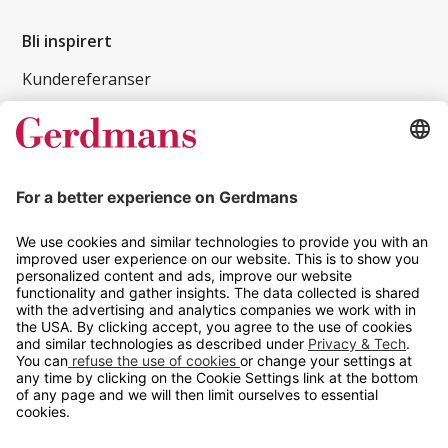
Bli inspirert
Kundereferanser
Magasin
Tips og guider
Kontakt
info@gerdmans.no
67 80 56 20
Åpningstid
Hverdager 08:00-16:00