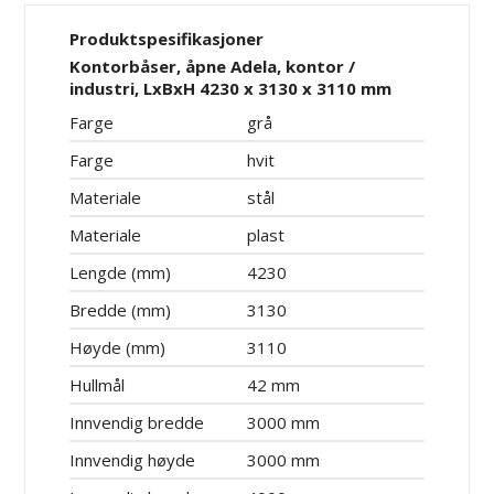
Produktspesifikasjoner
Kontorbåser, åpne Adela, kontor /
industri, LxBxH 4230 x 3130 x 3110 mm
Farge
grå
Farge
hvit
Materiale
stål
Materiale
plast
Lengde (mm)
4230
Bredde (mm)
3130
Høyde (mm)
3110
Hullmål
42 mm
Innvendig bredde
3000 mm
Innvendig høyde
3000 mm