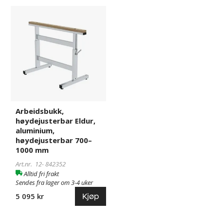
Arbeidsbukk,
842352
høydejusterbar
Eldur,
aluminium,
høydejusterbar
700–
1000
mm
Arbeidsbukk,
høydejusterbar Eldur,
aluminium,
høydejusterbar 700–
1000 mm
Art.nr. 12-
842352
Alltid fri frakt
Sendes fra lager om 3-4 uker
Kjøp
5 095 kr