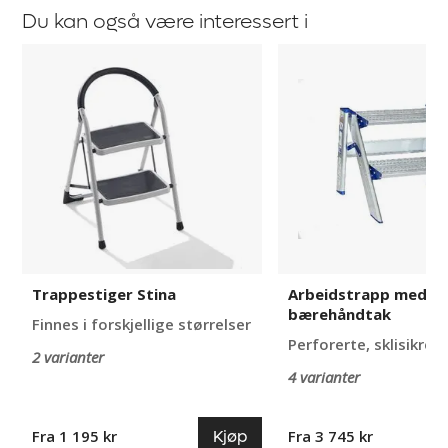
Du kan også være interessert i
Trappestiger
Arbeidstrapp
Stina
med
bærehåndtak
Trappestiger Stina
Arbeidstrapp med
bærehåndtak
Finnes i forskjellige størrelser
Perforerte, sklisikre t
2 varianter
4 varianter
Kjøp
Fra 1 195 kr
Fra 3 745 kr