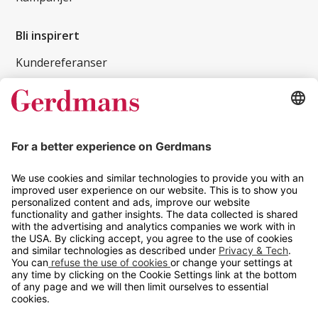
Bli inspirert
Kundereferanser
Magasin
Tips og guider
Kontakt
info@gerdmans.no
67 80 56 20
Åpningstid
Hverdager 08:00-16:00