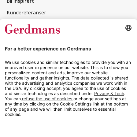
Bli inspirert
Kundereferanser
Magasin
Tips og guider
Kontakt
info@gerdmans.no
67 80 56 20
Åpningstid
Hverdager 08:00-16:00
Copyright © 2026 Gerdmans Innredninger AS. Alle priser er
eksklusive mva.
En bedrift i TAKKT-gruppen