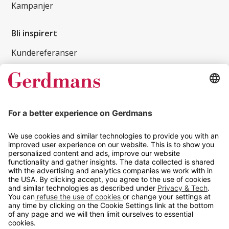
Kampanjer
Bli inspirert
Kundereferanser
Magasin
Tips og guider
Kontakt
info@gerdmans.no
67 80 56 20
Åpningstid
Hverdager 08:00-16:00