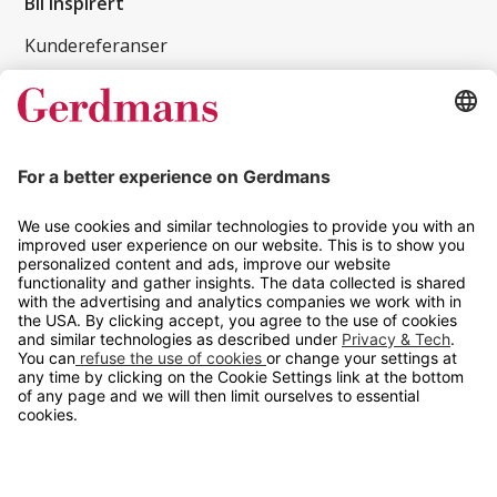
Bli inspirert
Kundereferanser
Magasin
Tips og guider
Kontakt
info@gerdmans.no
67 80 56 20
Åpningstid
Hverdager 08:00-16:00
Copyright © 2026 Gerdmans Innredninger AS. Alle priser er
eksklusive mva.
En bedrift i TAKKT-gruppen