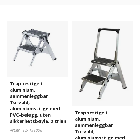
Trappestige
131008
Trappestige
523971
i
i
aluminium,
aluminium,
sammenleggbar
sammenleggbar
Torvald,
Torvald,
aluminiumsstige
aluminiumsstige
med
med
PVC-
PVC-
belegg,
belegg,
Trappestige i
uten
med
aluminium,
sikkerhetsbøyle,
sikkerhetsbøyle,
sammenleggbar
2
2
Torvald,
trinn
trinn
aluminiumsstige med
Trappestige i
PVC-belegg, uten
aluminium,
sikkerhetsbøyle, 2 trinn
sammenleggbar
Art.nr. 12-
131008
Torvald,
aluminiumsstige med