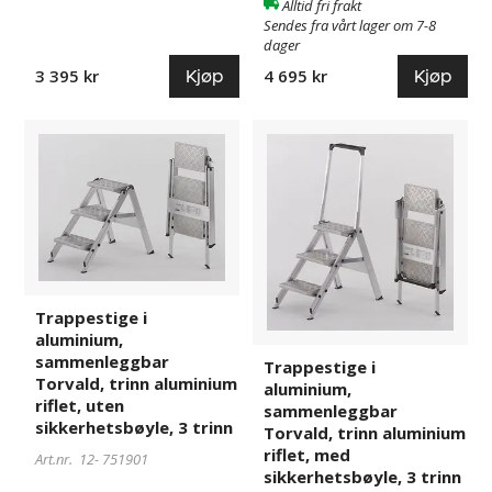
Alltid fri frakt
Sendes fra vårt lager om 7-8
dager
Kjøp
Kjøp
3 395 kr
4 695 kr
Trappestige
751901
Trappestige
772224
i
i
aluminium,
aluminium,
sammenleggbar
sammenleggbar
Torvald,
Torvald,
trinn
trinn
aluminium
aluminium
riflet,
riflet,
Trappestige i
uten
med
aluminium,
sikkerhetsbøyle,
sikkerhetsbøyle,
sammenleggbar
Trappestige i
3
3
Torvald, trinn aluminium
aluminium,
trinn
trinn
riflet, uten
sammenleggbar
sikkerhetsbøyle, 3 trinn
Torvald, trinn aluminium
riflet, med
Art.nr. 12-
751901
sikkerhetsbøyle, 3 trinn