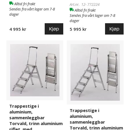
Alltid fri frakt
Art.nr. 12-
772224
Sendes fra vårt lager om 7-8
Alltid fri frakt
dager
Sendes fra vårt lager om 7-8
dager
Kjøp
Kjøp
4 995 kr
5 995 kr
Trappestige
772232
Trappestige
772240
i
i
aluminium,
aluminium,
sammenleggbar
sammenleggbar
Torvald,
Torvald,
trinn
trinn
aluminium
aluminium
riflet,
riflet,
med
med
sikkerhetsbøyle,
sikkerhetsbøyle,
Trappestige i
4
5
Trappestige i
aluminium,
trinn
trinn
aluminium,
sammenleggbar
sammenleggbar
Torvald, trinn aluminium
Torvald, trinn aluminium
riflet, med