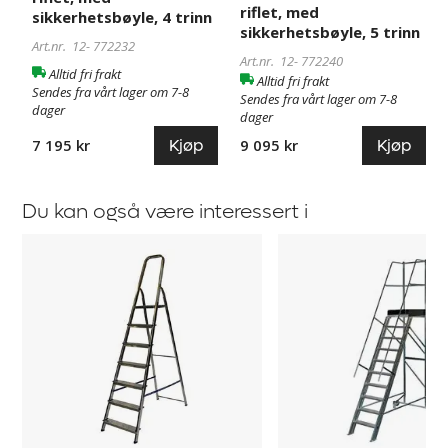
riflet, med
sikkerhetsbøyle, 4 trinn
sikkerhetsbøyle, 5 trinn
Art.nr. 12-
772232
Art.nr. 12-
772240
Alltid fri frakt
Alltid fri frakt
Sendes fra vårt lager om 7-8
Sendes fra vårt lager om 7-8
dager
dager
Kjøp
Kjøp
7 195 kr
9 095 kr
Du kan også være interessert i
Trappestige
Plattformstige
Dedric
med
rekkverk