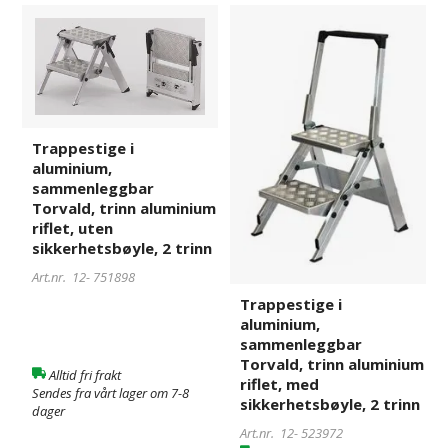
Trappestige
751898
Trappestige
523972
i
i
aluminium,
aluminium,
sammenleggbar
sammenleggbar
Torvald,
Torvald,
trinn
trinn
aluminium
aluminium
Trappestige i
aluminium,
riflet,
riflet,
sammenleggbar
uten
med
Torvald, trinn aluminium
sikkerhetsbøyle,
sikkerhetsbøyle,
riflet, uten
2
2
sikkerhetsbøyle, 2 trinn
trinn
trinn
Art.nr. 12-
751898
Trappestige i
aluminium,
sammenleggbar
Torvald, trinn aluminium
Alltid fri frakt
riflet, med
Sendes fra vårt lager om 7-8
sikkerhetsbøyle, 2 trinn
dager
Art.nr. 12-
523972