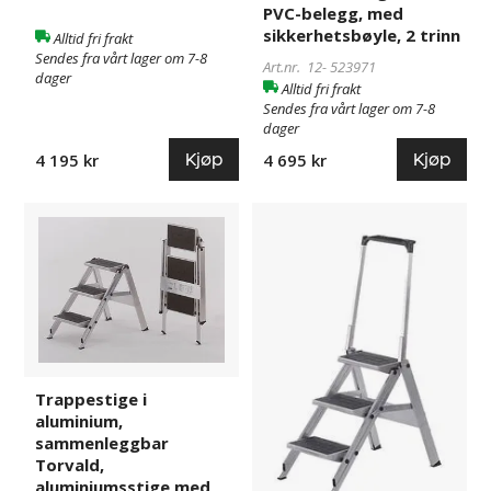
PVC-belegg, med
sikkerhetsbøyle, 2 trinn
Alltid fri frakt
Sendes fra vårt lager om 7-8
Art.nr. 12-
523971
dager
Alltid fri frakt
Sendes fra vårt lager om 7-8
dager
Kjøp
Kjøp
4 195 kr
4 695 kr
Trappestige
131016
Trappestige
131059
i
i
aluminium,
aluminium,
sammenleggbar
sammenleggbar
Torvald,
Torvald,
aluminiumsstige
aluminiumsstige
med
med
PVC-
PVC-
Trappestige i
belegg,
belegg,
aluminium,
uten
med
sammenleggbar
sikkerhetsbøyle,
sikkerhetsbøyle,
Torvald,
3
3
aluminiumsstige med