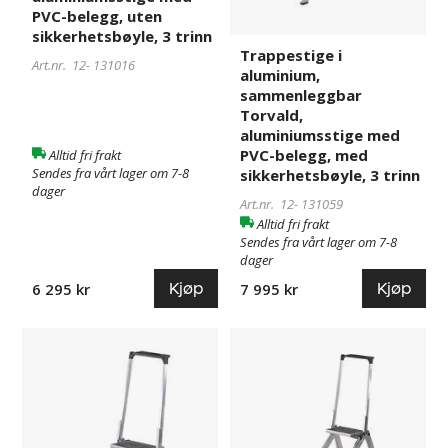
trinn
trinn
PVC-belegg, uten
sikkerhetsbøyle, 3 trinn
Trappestige i
Art.nr. 12-
131016
aluminium,
sammenleggbar
Torvald,
aluminiumsstige med
PVC-belegg, med
Alltid fri frakt
Sendes fra vårt lager om 7-8
sikkerhetsbøyle, 3 trinn
dager
Art.nr. 12-
131059
Alltid fri frakt
Sendes fra vårt lager om 7-8
dager
Kjøp
Kjøp
6 295 kr
7 995 kr
Trappestige
131067
Trappestige
131075
i
i
aluminium,
aluminium,
sammenleggbar
sammenleggbar
Torvald,
Torvald,