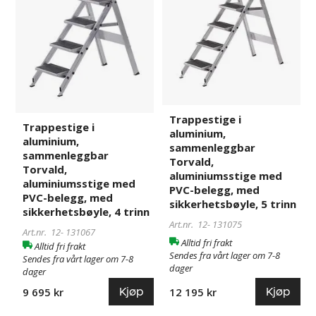
aluminiumsstige
aluminiumsstige
med
med
PVC-
PVC-
belegg,
belegg,
med
med
sikkerhetsbøyle,
sikkerhetsbøyle,
4
5
trinn
trinn
Trappestige i
Trappestige i
aluminium,
aluminium,
sammenleggbar
sammenleggbar
Torvald,
Torvald,
aluminiumsstige med
aluminiumsstige med
PVC-belegg, med
PVC-belegg, med
sikkerhetsbøyle, 5 trinn
sikkerhetsbøyle, 4 trinn
Art.nr. 12-
131075
Art.nr. 12-
131067
Alltid fri frakt
Alltid fri frakt
Sendes fra vårt lager om 7-8
Sendes fra vårt lager om 7-8
dager
dager
Kjøp
Kjøp
9 695 kr
12 195 kr