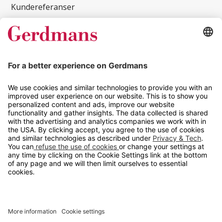
Kundereferanser
Magasin
Tips og guider
Kontakt
info@gerdmans.no
67 80 56 20
Åpningstid
Hverdager 08:00-16:00
Copyright © 2026 Gerdmans Innredninger AS. Alle priser er
eksklusive mva.
En bedrift i TAKKT-gruppen
Cookie innstillinger