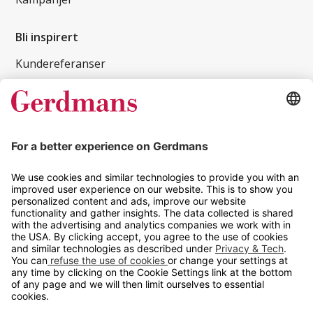
Bli inspirert
Kundereferanser
Magasin
Tips og guider
Kontakt
info@gerdmans.no
67 80 56 20
Åpningstid
Hverdager 08:00-16:00