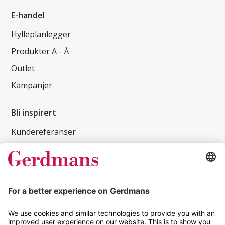
E-handel
Hylleplanlegger
Produkter A - Å
Outlet
Kampanjer
Bli inspirert
Kundereferanser
Magasin
Tips og guider
Kontakt
info@gerdmans.no