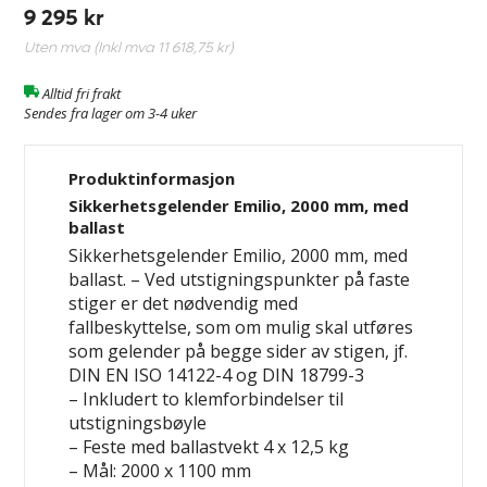
9 295 kr
Uten mva (Inkl mva
11 618,75 kr
)
Alltid fri frakt
Sendes fra lager om 3-4 uker
Produktinformasjon
Sikkerhetsgelender Emilio, 2000 mm, med
ballast
Sikkerhetsgelender Emilio, 2000 mm, med
ballast. – Ved utstigningspunkter på faste
stiger er det nødvendig med
fallbeskyttelse, som om mulig skal utføres
som gelender på begge sider av stigen, jf.
DIN EN ISO 14122-4 og DIN 18799-3
– Inkludert to klemforbindelser til
utstigningsbøyle
– Feste med ballastvekt 4 x 12,5 kg
– Mål: 2000 x 1100 mm