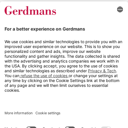
Magasin
Tips og guider
Kontakt
info@gerdmans.no
67 80 56 20
Åpningstid
Hverdager 08:00-16:00
Copyright © 2026 Gerdmans Innredninger AS. Alle priser er
eksklusive mva.
En bedrift i TAKKT-gruppen
Cookie innstillinger