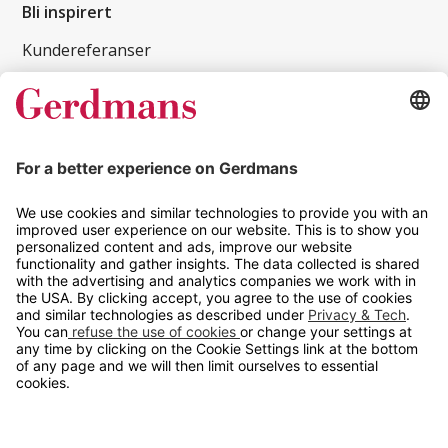
Bli inspirert
Kundereferanser
Magasin
Tips og guider
Kontakt
info@gerdmans.no
67 80 56 20
Åpningstid
Hverdager 08:00-16:00
Copyright © 2026 Gerdmans Innredninger AS. Alle priser er
eksklusive mva.
En bedrift i TAKKT-gruppen