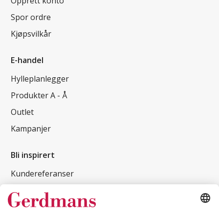
Opprett konto
Spor ordre
Kjøpsvilkår
E-handel
Hylleplanlegger
Produkter A - Å
Outlet
Kampanjer
Bli inspirert
Kundereferanser
Magasin
Tips og guider