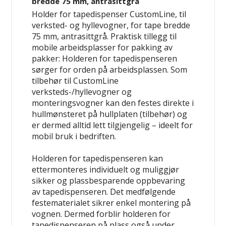
bredde 75 mm, antrasittgrå
Holder for tapedispenser CustomLine, til
verksted- og hyllevogner, for tape bredde
75 mm, antrasittgrå. Praktisk tillegg til
mobile arbeidsplasser for pakking av
pakker: Holderen for tapedispenseren
sørger for orden på arbeidsplassen. Som
tilbehør til CustomLine
verksteds-/hyllevogner og
monteringsvogner kan den festes direkte i
hullmønsteret på hullplaten (tilbehør) og
er dermed alltid lett tilgjengelig – ideelt for
mobil bruk i bedriften.
Holderen for tapedispenseren kan
ettermonteres individuelt og muliggjør
sikker og plassbesparende oppbevaring
av tapedispenseren. Det medfølgende
festematerialet sikrer enkel montering på
vognen. Dermed forblir holderen for
tapedispenseren på plass også under