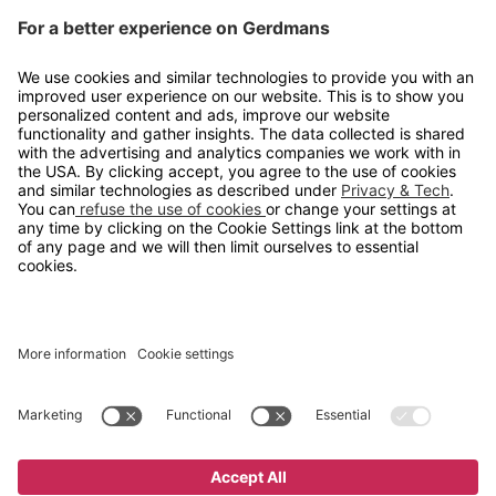
Kontakt
info@gerdmans.no
67 80 56 20
Åpningstid
Hverdager 08:00-16:00
Copyright © 2026 Gerdmans Innredninger AS. Alle priser er
eksklusive mva.
En bedrift i TAKKT-gruppen
Cookie innstillinger
Kjøp nå
845 kr