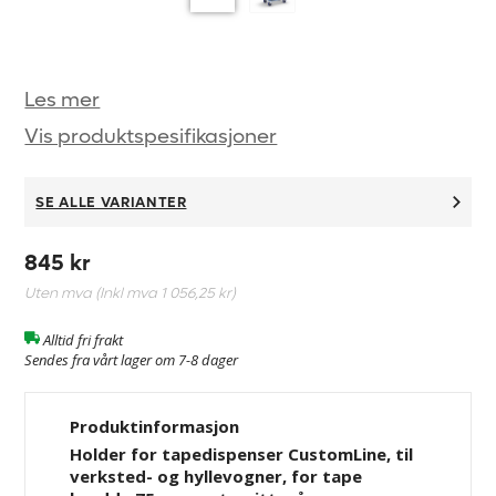
Les mer
Vis produktspesifikasjoner
SE ALLE VARIANTER
845 kr
Uten mva (Inkl mva
1 056,25 kr
)
Alltid fri frakt
Sendes fra vårt lager om 7-8 dager
Produktinformasjon
Holder for tapedispenser CustomLine, til
verksted- og hyllevogner, for tape