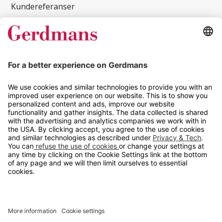
Kundereferanser
Magasin
Tips og guider
Kontakt
info@gerdmans.no
67 80 56 20
Åpningstid
Hverdager 08:00-16:00
Copyright © 2026 Gerdmans Innredninger AS. Alle priser er
eksklusive mva.
En bedrift i TAKKT-gruppen
Cookie innstillinger