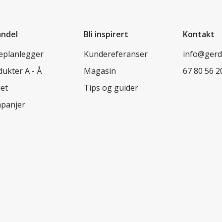
andel
Bli inspirert
Kontakt
leplanlegger
Kundereferanser
info@ger
ukter A - Å
Magasin
67 80 56 2
let
Tips og guider
panjer