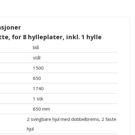
asjoner
e, for 8 hylleplater, inkl. 1 hylle
blå
stål
1500
650
1740
1 stk
650 mm
2 svingbare hjul med dobbelbrems, 2 faste
hjul