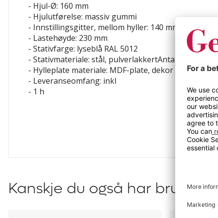
- Hjul-Ø: 160 mm
- Hjulutførelse: massiv gummi
- Innstillingsgitter, mellom hyller: 140 mm
- Lastehøyde: 230 mm
- Stativfarge: lyseblå RAL 5012
- Stativmateriale: stål, pulverlakkertAntall hyller: 1 s
- Hylleplate materiale: MDF-plate, dekor lakkert
- Leveranseomfang: inkl
- 1 h
Kanskje du også har bruk for?
Drahåndtak
Skriveplate