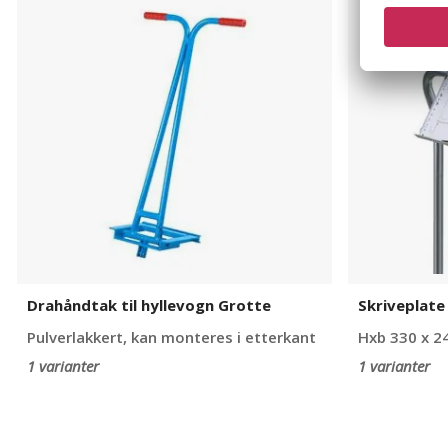
til
til
hyllevogn
vogn
Grotte
Drahåndtak til hyllevogn Grotte
Skriveplate 
Pulverlakkert, kan monteres i etterkant
Hxb 330 x 2
1 varianter
1 varianter