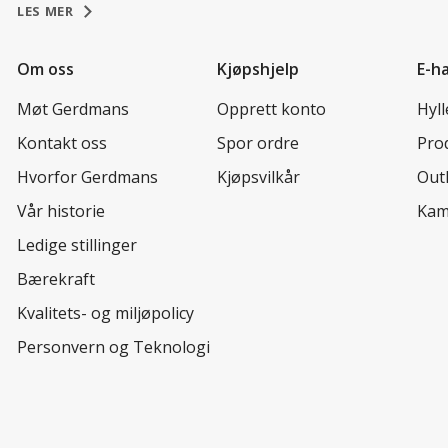
LES MER
Om oss
Kjøpshjelp
E-h
Møt Gerdmans
Opprett konto
Hyl
Kontakt oss
Spor ordre
Prod
Hvorfor Gerdmans
Kjøpsvilkår
Out
Vår historie
Kam
Ledige stillinger
Bærekraft
Kvalitets- og miljøpolicy
Personvern og Teknologi