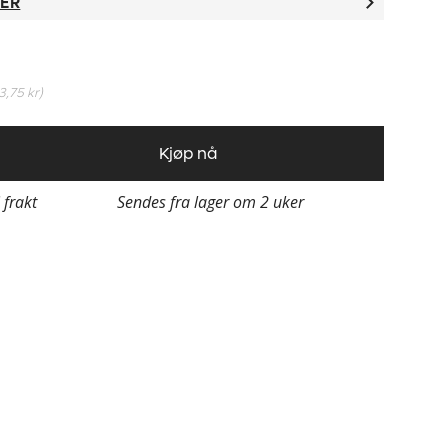
TER
3,75 kr
)
Kjøp nå
i frakt
Sendes fra lager om 2 uker