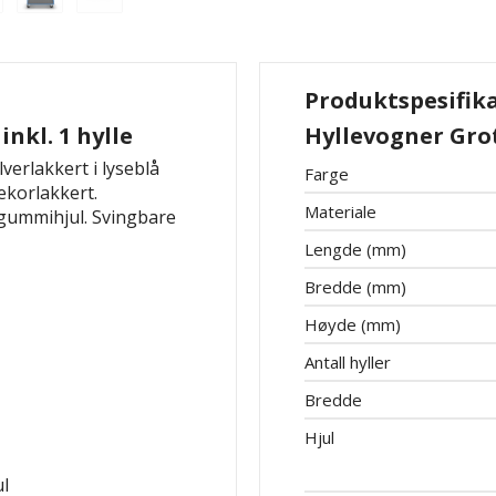
Produktspesifik
inkl. 1 hylle
Hyllevogner Grott
lverlakkert i lyseblå
Farge
ekorlakkert.
Materiale
 gummihjul. Svingbare
Lengde (mm)
Bredde (mm)
Høyde (mm)
Antall hyller
Bredde
Hjul
ul