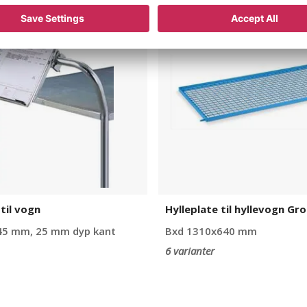
til
hyllevogn
Grotte
til vogn
Hylleplate til hyllevogn Gr
45 mm, 25 mm dyp kant
Bxd 1310x640 mm
6 varianter