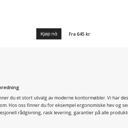
Fra 645 kr
Kjøp nå
nredning
finner du et stort utvalg av moderne kontormøbler. Vi har d
llom. Hos oss finner du for eksempel ergonomiske hev og sen
esjonell rådgivning, rask levering, garantier på alle prod