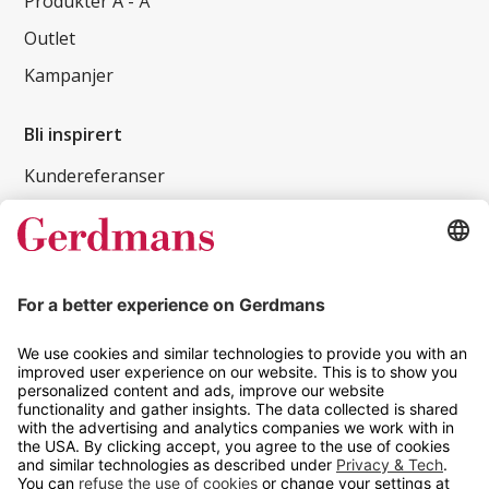
Produkter A - Å
Outlet
Kampanjer
Bli inspirert
Kundereferanser
Magasin
Tips og guider
Kontakt
info@gerdmans.no
67 80 56 20
Åpningstid
Hverdager 08:00-16:00