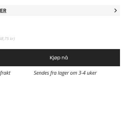
TER
68,75 kr
)
Kjøp nå
 frakt
Sendes fra lager om 3-4 uker