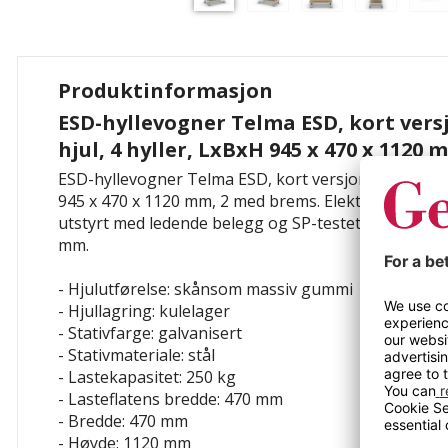
Produktinformasjon
ESD-hyllevogner Telma ESD, kort vers
hjul, 4 hyller, LxBxH 945 x 470 x 1120
ESD-hyllevogner Telma ESD, kort versjon, 4 svingbar
945 x 470 x 1120 mm, 2 med brems. Elektrolytisk gal
utstyrt med ledende belegg og SP-testet. 4 lettdreid
mm.
- Hjulutførelse: skånsom massiv gummi
- Hjullagring: kulelager
- Stativfarge: galvanisert
- Stativmateriale: stål
- Lastekapasitet: 250 kg
- Lasteflatens bredde: 470 mm
- Bredde: 470 mm
- Høyde: 1120 mm