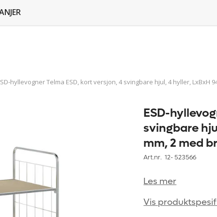
ANJER
SD-hyllevogner Telma ESD, kort versjon, 4 svingbare hjul, 4 hyller, LxBxH
ESD-hyllevogn
svingbare hjul
mm, 2 med b
Art.nr. 12-
523566
Les mer
Vis produktspesif