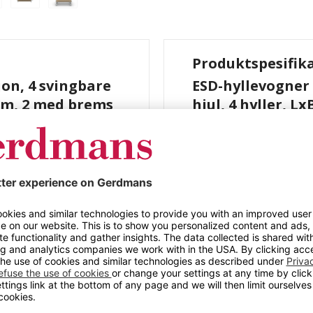
Produktspesifik
jon, 4 svingbare
ESD-hyllevogner 
 mm, 2 med brems
hjul, 4 hyller, 
e hjul, 4 hyller, LxBxH
Lengde (mm)
vanisert. Hyllebunner,
Bredde (mm)
e, svingbare hjul, Ø 125
Høyde (mm)
Maks belastning (kg)
Antall hyller
Hjul
Hjuldiameter
Lasteflatens bredde