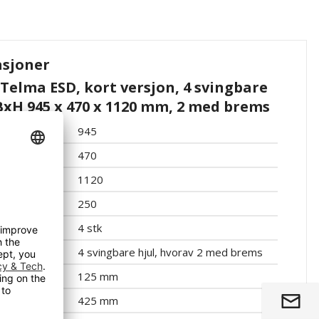
asjoner
Telma ESD, kort versjon, 4 svingbare
LxBxH 945 x 470 x 1120 mm, 2 med brems
945
470
1120
250
4 stk
4 svingbare hjul, hvorav 2 med brems
125 mm
425 mm