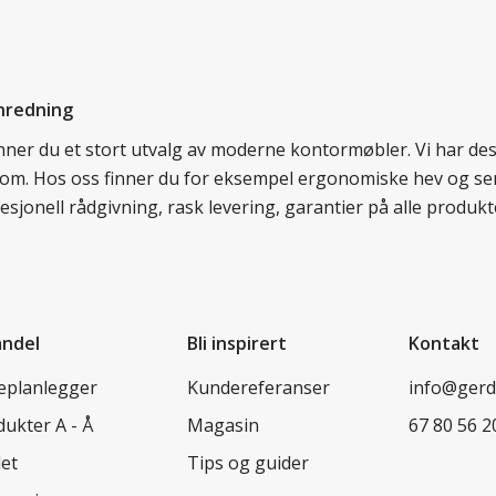
nredning
finner du et stort utvalg av moderne kontormøbler. Vi har d
llom. Hos oss finner du for eksempel ergonomiske hev og sen
esjonell rådgivning, rask levering, garantier på alle prod
andel
Bli inspirert
Kontakt
leplanlegger
Kundereferanser
info@ger
ukter A - Å
Magasin
67 80 56 2
let
Tips og guider