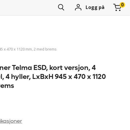
Logg på
 945 x 470 x 1120 mm, 2 med brems
er Telma ESD, kort versjon, 4
, 4 hyller, LxBxH 945 x 470 x 1120
rems
ikasjoner