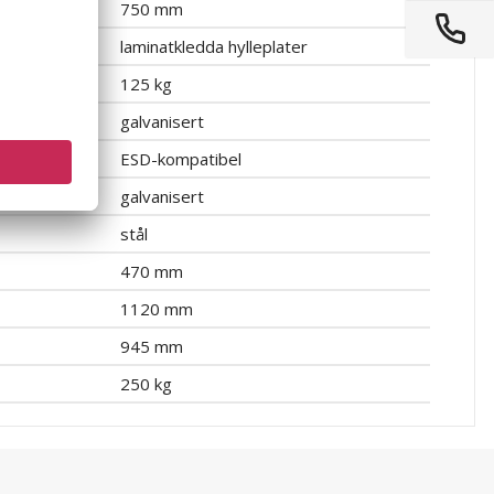
750 mm
laminatkledda hylleplater
eflate
125 kg
galvanisert
ESD-kompatibel
galvanisert
stål
470 mm
1120 mm
945 mm
250 kg