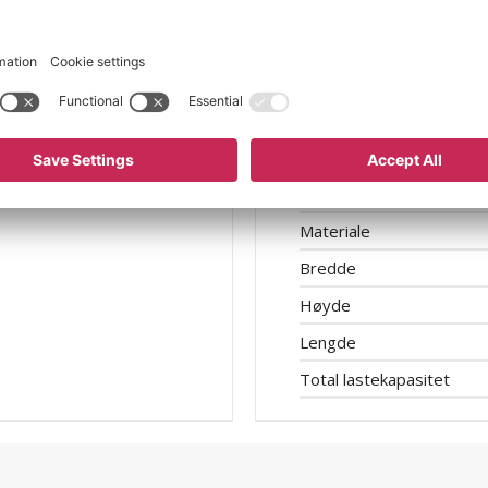
Lasteflatens lengde
Materiale lasteflate
Maks belastning per last
Stativmateriale
Utførelse
Farge
Materiale
Bredde
Høyde
Lengde
Total lastekapasitet