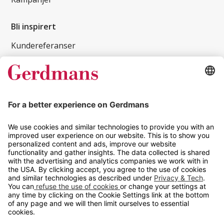
Bli inspirert
Kundereferanser
Magasin
Tips og guider
Kontakt
info@gerdmans.no
67 80 56 20
Åpningstid
Hverdager 08:00-16:00