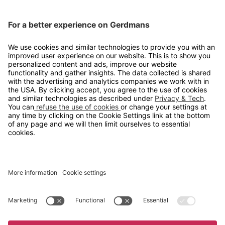
Kontakt
info@gerdmans.no
67 80 56 20
Åpningstid
Hverdager 08:00-16:00
Copyright © 2026 Gerdmans Innredninger AS. Alle priser er
eksklusive mva.
En bedrift i TAKKT-gruppen
Cookie innstillinger