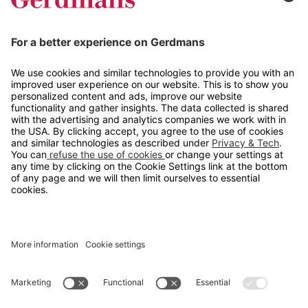
Tips og guider
Kontakt
info@gerdmans.no
67 80 56 20
Åpningstid
Hverdager 08:00-16:00
Copyright © 2026 Gerdmans Innredninger AS. Alle priser er
eksklusive mva.
En bedrift i TAKKT-gruppen
Cookie innstillinger