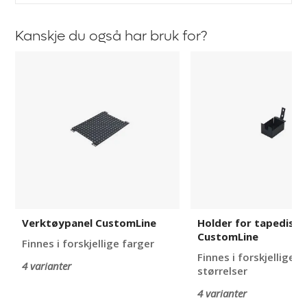
Kanskje du også har bruk for?
Verktøypanel
Holder
CustomLine
for
tapedispenser
CustomLine
Verktøypanel CustomLine
Holder for tapedisp
CustomLine
Finnes i forskjellige farger
Finnes i forskjellige 
4 varianter
størrelser
4 varianter