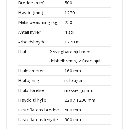
Bredde (mm)
500
Høyde (mm)
1270
Maks belastning (kg)
250
Antall hyller
4 stk
Arbeidshøyde
1270 m
Hjul
2 svingbare hjul med
dobbelbrems, 2 faste hjul
Hjuldiameter
160 mm
Hjullagring
rullelager
Hjulutførelse
massiv gummi
Høyde til hylle
220 / 1230 mm
Lasteflatens bredde
500 mm
Lasteflatens lengde
900 mm