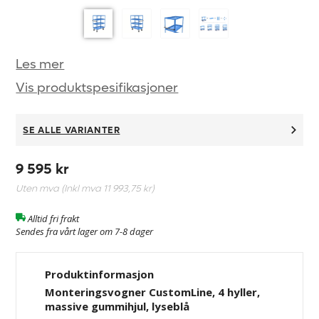
Les mer
Vis produktspesifikasjoner
SE ALLE VARIANTER
9 595 kr
Uten mva (Inkl mva
11 993,75 kr
)
Alltid fri frakt
Sendes fra vårt lager om 7-8 dager
Produktinformasjon
Monteringsvogner CustomLine, 4 hyller,
massive gummihjul, lyseblå