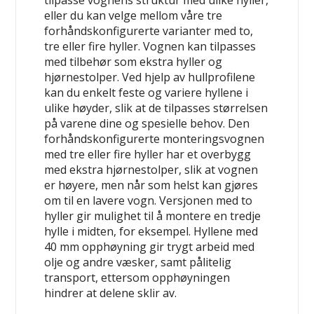
tilpasse vognens struktur med ulike hyller,
eller du kan velge mellom våre tre
forhåndskonfigurerte varianter med to,
tre eller fire hyller. Vognen kan tilpasses
med tilbehør som ekstra hyller og
hjørnestolper. Ved hjelp av hullprofilene
kan du enkelt feste og variere hyllene i
ulike høyder, slik at de tilpasses størrelsen
på varene dine og spesielle behov. Den
forhåndskonfigurerte monteringsvognen
med tre eller fire hyller har et overbygg
med ekstra hjørnestolper, slik at vognen
er høyere, men når som helst kan gjøres
om til en lavere vogn. Versjonen med to
hyller gir mulighet til å montere en tredje
hylle i midten, for eksempel. Hyllene med
40 mm opphøyning gir trygt arbeid med
olje og andre væsker, samt pålitelig
transport, ettersom opphøyningen
hindrer at delene sklir av.