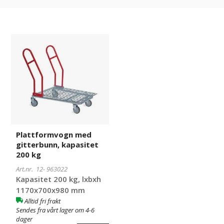
Plattformvogn
963022
med
gitterbunn,
kapasitet
200
kg
Plattformvogn med
gitterbunn, kapasitet
200 kg
Art.nr. 12-
963022
Kapasitet 200 kg, lxbxh
1170x700x980 mm
Alltid fri frakt
Sendes fra vårt lager om 4-6
dager