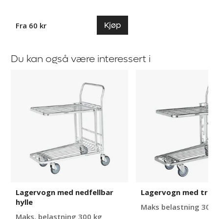
Kjøp
Fra 60 kr
Du kan også være interessert i
Lagervogn
Lagervogn
med
med
nedfellbar
trådhylle
hylle
Lagervogn med nedfellbar
Lagervogn med trådh
hylle
Maks belastning 300 
Maks. belastning 300 kg