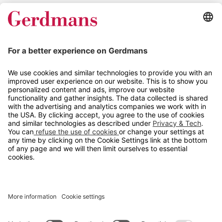
Magasin
Tips og guider
Kontakt
info@gerdmans.no
67 80 56 20
Åpningstid
Hverdager 08:00-16:00
Copyright © 2026 Gerdmans Innredninger AS. Alle priser er
eksklusive mva.
En bedrift i TAKKT-gruppen
Cookie innstillinger