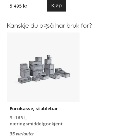
Kjøp
5 495 kr
Kanskje du også har bruk for?
Eurokasse,
stablebar
Eurokasse, stablebar
3–165 l,
næringsmiddelgodkjent
35 varianter