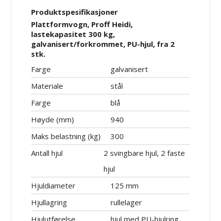
Produktspesifikasjoner
Plattformvogn, Proff Heidi,
lastekapasitet 300 kg,
galvanisert/forkrommet, PU-hjul, fra 2
stk.
Farge
galvanisert
Materiale
stål
Farge
blå
Høyde (mm)
940
Maks belastning (kg)
300
Antall hjul
2 svingbare hjul, 2 faste
hjul
Hjuldiameter
125 mm
Hjullagring
rullelager
Hjulutførelse
hjul med PU-hjulring