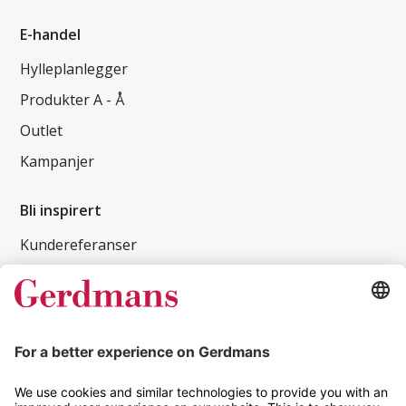
E-handel
Hylleplanlegger
Produkter A - Å
Outlet
Kampanjer
Bli inspirert
Kundereferanser
Magasin
Tips og guider
Kontakt
info@gerdmans.no