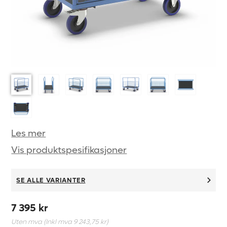
Les mer
Vis produktspesifikasjoner
SE ALLE VARIANTER
7 395 kr
Uten mva (Inkl mva
9 243,75 kr
)