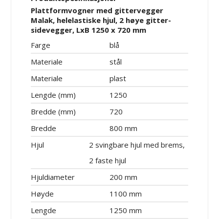
Plattformvogner med gittervegger
Malak, helelastiske hjul, 2 høye gitter-
sidevegger, LxB 1250 x 720 mm
Farge
blå
Materiale
stål
Materiale
plast
Lengde (mm)
1250
Bredde (mm)
720
Bredde
800 mm
Hjul
2 svingbare hjul med brems,
2 faste hjul
Hjuldiameter
200 mm
Høyde
1100 mm
Lengde
1250 mm