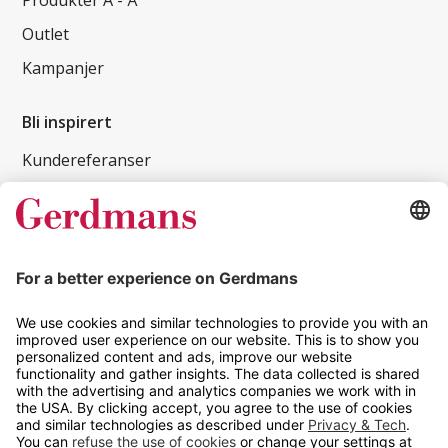
Produkter A - Å
Outlet
Kampanjer
Bli inspirert
Kundereferanser
Magasin
Tips og guider
Kontakt
info@gerdmans.no
67 80 56 20
Åpningstid
Hverdager 08:00-16:00