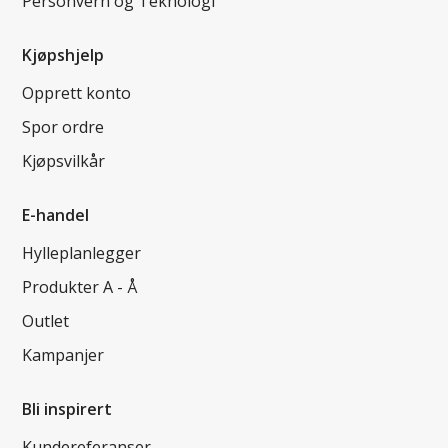
Personvern og Teknologi
Kjøpshjelp
Opprett konto
Spor ordre
Kjøpsvilkår
E-handel
Hylleplanlegger
Produkter A - Å
Outlet
Kampanjer
Bli inspirert
Kundereferanser