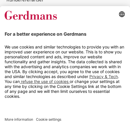
Magasin
Tips og guider
Kontakt
info@gerdmans.no
67 80 56 20
Åpningstid
Hverdager 08:00-16:00
Copyright © 2026 Gerdmans Innredninger AS. Alle priser er
eksklusive mva.
En bedrift i TAKKT-gruppen
Cookie innstillinger