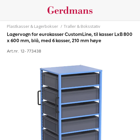
Plastkasser & Lagerbokser
/
Traller & Boksstativ
Lagervogn for eurokasser CustomLine, til kasser LxB 800
x 600 mm, blå, med 6 kasser, 210 mm høye
Art.nr. 12-
773438