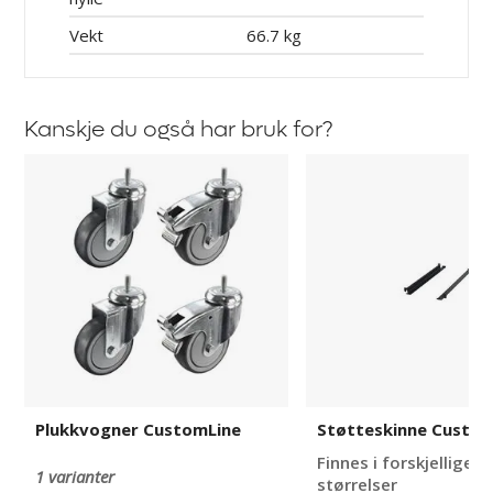
Vekt
66.7 kg
Kanskje du også har bruk for?
Plukkvogner
Støtteskinne
CustomLine
CustomLine
Plukkvogner CustomLine
Støtteskinne Custom
Finnes i forskjellige 
1 varianter
størrelser