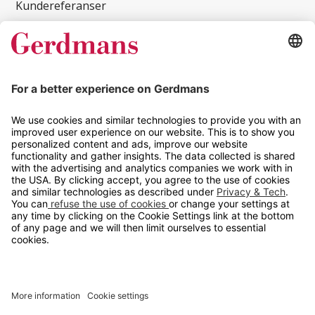
Kundereferanser
Magasin
Tips og guider
Kontakt
info@gerdmans.no
67 80 56 20
Åpningstid
Hverdager 08:00-16:00
Copyright © 2026 Gerdmans Innredninger AS. Alle priser er
eksklusive mva.
En bedrift i TAKKT-gruppen
Cookie innstillinger