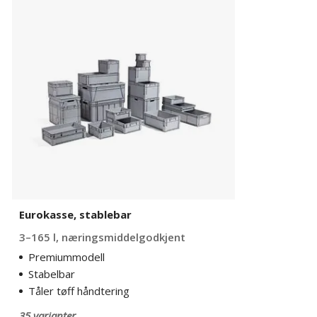
stablebar
Eurokasse, stablebar
3–165 l, næringsmiddelgodkjent
Premiummodell
Stabelbar
Tåler tøff håndtering
35 varianter