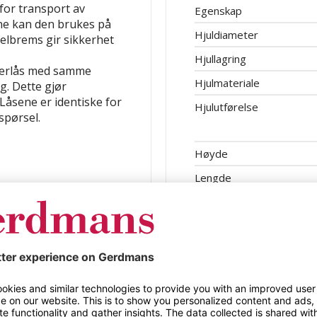
for transport av
Egenskap
ne kan den brukes på
Hjuldiameter
elbrems gir sikkerhet
Hjullagring
derlås med samme
Hjulmateriale
g. Dette gjør
 Låsene er identiske for
Hjulutførelse
spørsel.
Høyde
Lengde
Lastehøyde
Låstype
Lasteflatens bredde
Lasteflatens lengde
Maskestørrelse
ul