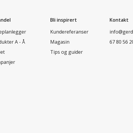
andel
Bli inspirert
Kontakt
leplanlegger
Kundereferanser
info@ger
ukter A - Å
Magasin
67 80 56 2
let
Tips og guider
panjer