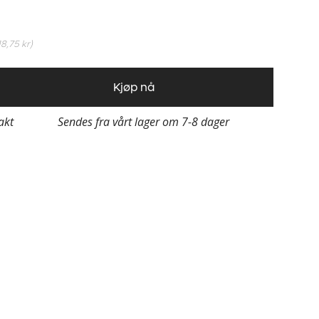
18,75 kr
)
Kjøp nå
rakt
Sendes fra vårt lager om 7-8 dager