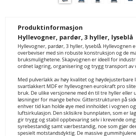
Produktinformasjon
Hyllevogner, pardør, 3 hyller, lyseblå
Hyllevogner, pardør, 3 hyller, lyseblå. Hyllevognen 
overbeviser med sin robuste konstruksjon og de m
bruksmulighetene. Skapvognen er ideell for industri
ordnet lagring, organisering og trygg transport av 
Med pulverlakk av høy kvalitet og høydejusterbare l
svartlakkert MDF er hyllevognen eurokraft pro slites
bruk. De ulike versjonene med én til tre hyller eller u
løsninger for mange behov. Gitterstrukturen på side
enhver tid kan holde øye med innholdet i vognen og
luftsirkulasjon. Den sklisikre bunnplaten, som er lag
gir trygg og stabil oppbevaring selv i krevende omgi
syrebestandig samt værbestandig, noe som gjør de
spesielt motstandsdyktig. De massive gummihjulen