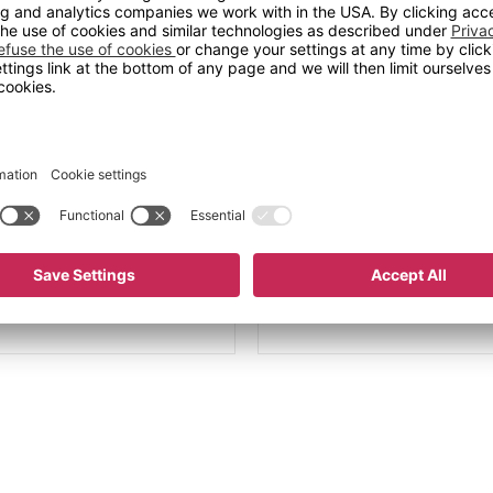
Maks belastning per hyll
Total lastekapasitet
Vekt