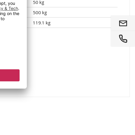
e
50 kg
500 kg
119.1 kg