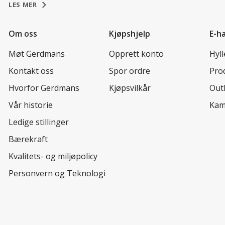
LES MER
Om oss
Kjøpshjelp
E-h
Møt Gerdmans
Opprett konto
Hyl
Kontakt oss
Spor ordre
Prod
Hvorfor Gerdmans
Kjøpsvilkår
Out
Vår historie
Kam
Ledige stillinger
Bærekraft
Kvalitets- og miljøpolicy
Personvern og Teknologi