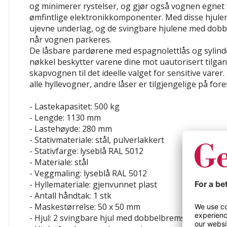
og minimerer rystelser, og gjør også vognen egnet 
ømfintlige elektronikkomponenter. Med disse hjule
ujevne underlag, og de svingbare hjulene med dobb
når vognen parkeres.
De låsbare pardørene med espagnolettlås og sylin
nøkkel beskytter varene dine mot uautorisert tilgan
skapvognen til det ideelle valget for sensitive varer.
alle hyllevogner, andre låser er tilgjengelige på fore
- Lastekapasitet: 500 kg
- Lengde: 1130 mm
- Lastehøyde: 280 mm
- Stativmateriale: stål, pulverlakkert
- Stativfarge: lyseblå RAL 5012
- Materiale: stål
- Veggmaling: lyseblå RAL 5012
- Hyllemateriale: gjenvunnet plast
- Antall håndtak: 1 stk
- Maskestørrelse: 50 x 50 mm
- Hjul: 2 svingbare hjul med dobbelbrems, 2 faste hj