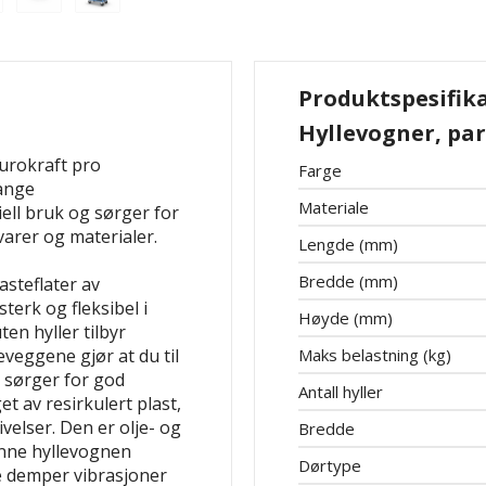
Produktspesifik
Hyllevogner, pard
eurokraft pro
Farge
ange
Materiale
ell bruk og sørger for
varer og materialer.
Lengde (mm)
Bredde (mm)
asteflater av
terk og fleksibel i
Høyde (mm)
ten hyller tilbyr
veggene gjør at du til
Maks belastning (kg)
 sørger for god
Antall hyller
et av resirkulert plast,
velser. Den er olje- og
Bredde
nne hyllevognen
Dørtype
e demper vibrasjoner