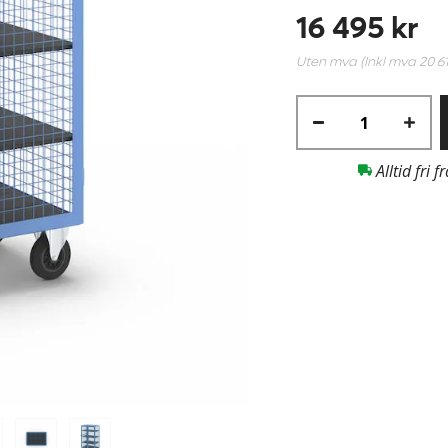
16 495 kr
Uten mva (Inkl mva
20 6
Alltid fri f