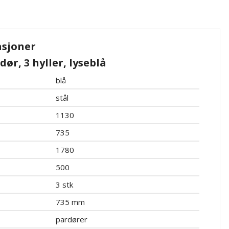
asjoner
ør, 3 hyller, lyseblå
blå
stål
1130
735
1780
500
3 stk
735 mm
pardører