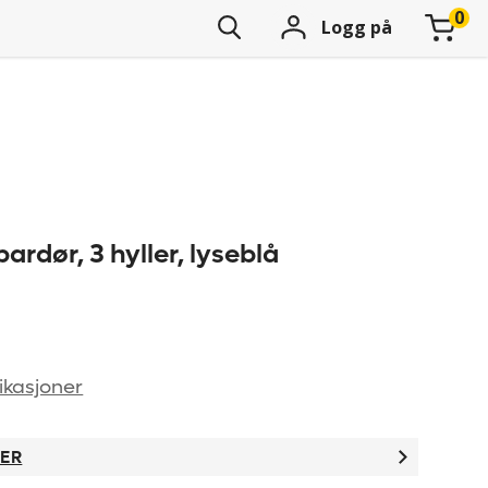
Logg på
ardør, 3 hyller, lyseblå
ikasjoner
TER