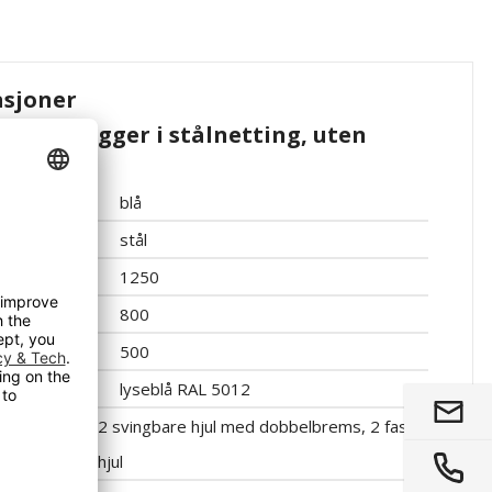
asjoner
Lisen, vegger i stålnetting, uten
 800 mm
blå
stål
1250
800
500
lyseblå RAL 5012
2 svingbare hjul med dobbelbrems, 2 faste
hjul