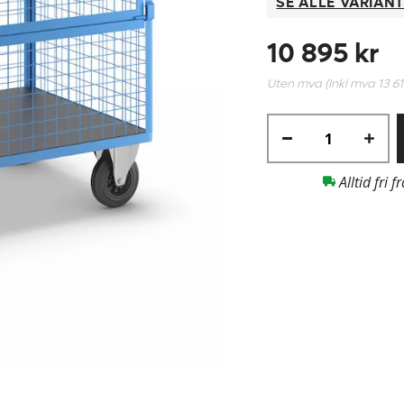
SE ALLE VARIAN
10 895 kr
Uten mva (Inkl mva
13 6
Alltid fri f