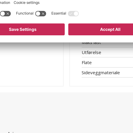
Hjuldiameter
Hjullagring
Hjulmateriale
Materiale i bunnplate
ul
Maks last
Utførelse
Flate
Sideveggmateriale