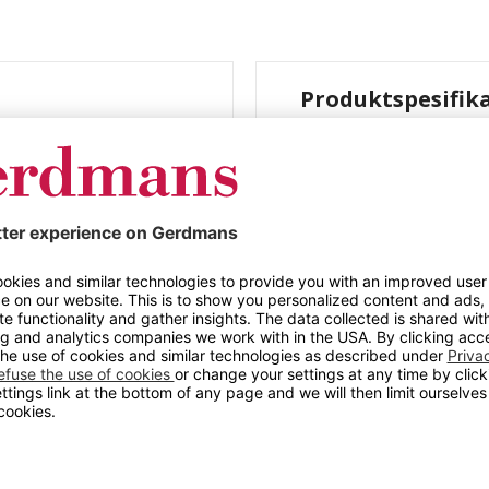
Produktspesifik
etting, uten
Rullecontainere 
lokk, LxB 1250 x
kk, LxB 1250 x 800 mm.
Farge
lles opp til
Materiale
Lengde (mm)
Bredde (mm)
dekk på plastfelger, Ø
Maks belastning (kg)
s.
Farge
Hjul
n felles opp til