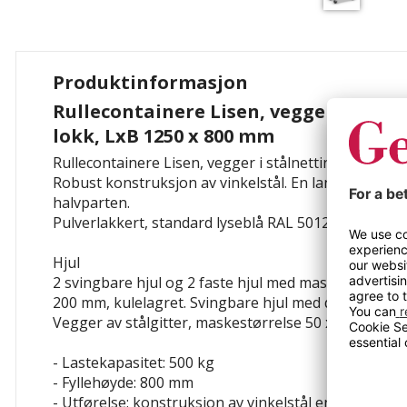
Produktinformasjon
Rullecontainere Lisen, vegger i ståln
lokk, LxB 1250 x 800 mm
Rullecontainere Lisen, vegger i stålnetting, uten lo
Robust konstruksjon av vinkelstål. En langside kan fe
halvparten.
Pulverlakkert, standard lyseblå RAL 5012.
Hjul
2 svingbare hjul og 2 faste hjul med massive gummi
200 mm, kulelagret.
Svingbare hjul med dobbelbrem
Vegger av stålgitter, maskestørrelse 50 x 50 mm.
- Lastekapasitet: 500 kg
- Fyllehøyde: 800 mm
- Utførelse: konstruksjon av vinkelstål
en langside ka