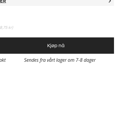
TER
18,75 kr
)
Kjøp nå
rakt
Sendes fra vårt lager om 7-8 dager