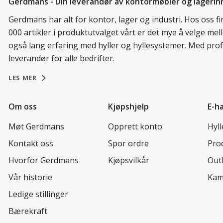
Gerdmans - Din leverandør av kontormøbler og lagerin
Gerdmans har alt for kontor, lager og industri. Hos oss 
000 artikler i produktutvalget vårt er det mye å velge me
også lang erfaring med hyller og hyllesystemer. Med prof
leverandør for alle bedrifter.
LES MER
Om oss
Kjøpshjelp
E-h
Møt Gerdmans
Opprett konto
Hyl
Kontakt oss
Spor ordre
Prod
Hvorfor Gerdmans
Kjøpsvilkår
Out
Vår historie
Kam
Ledige stillinger
Bærekraft