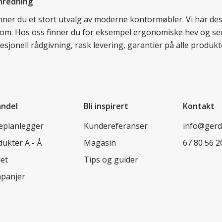
nredning
finner du et stort utvalg av moderne kontormøbler. Vi har d
llom. Hos oss finner du for eksempel ergonomiske hev og sen
esjonell rådgivning, rask levering, garantier på alle prod
andel
Bli inspirert
Kontakt
leplanlegger
Kundereferanser
info@ger
ukter A - Å
Magasin
67 80 56 2
let
Tips og guider
panjer