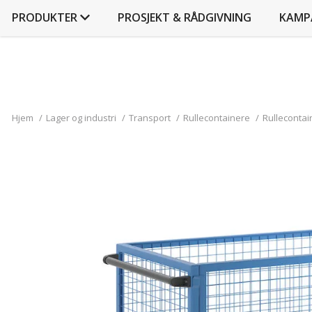
PRODUKTER
PROSJEKT & RÅDGIVNING
KAMP
Hjem
/
Lager og industri
/
Transport
/
Rullecontainere
/
Rullecontain