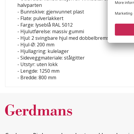
halvparten
- Bunnskive: gjenvunnet plast
- Flate: pulverlakkert
- Farge: lyseblå RAL 5012
- Hjulutførelse: massiv gummi
- Hjul: 2 svingbare hjul med dobbelbrems, 2 faste hj
- Hjul-Ø: 200 mm
- Hjullagring: kulelager
- Sideveggmateriale: stålgitter
- Utstyr: uten lokk
- Lengde: 1250 mm
- Bredde: 800 mm