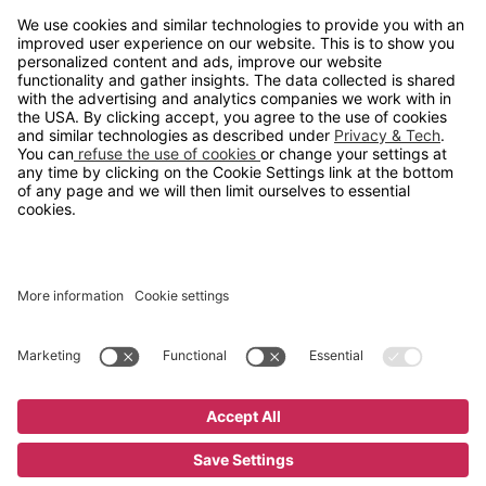
info@gerdmans.no
67 80 56 20
Åpningstid
Hverdager 08:00-16:00
Copyright © 2026 Gerdmans Innredninger AS. Alle priser er
eksklusive mva.
En bedrift i TAKKT-gruppen
Cookie innstillinger
Kjøp nå
6 495 kr