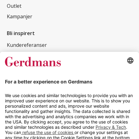
Outlet
Kampanjer
Bli inspirert
Kundereferanser
Magasin
Tips og guider
Kontakt
info@gerdmans.no
67 80 56 20
Åpningstid
Hverdager 08:00-16:00