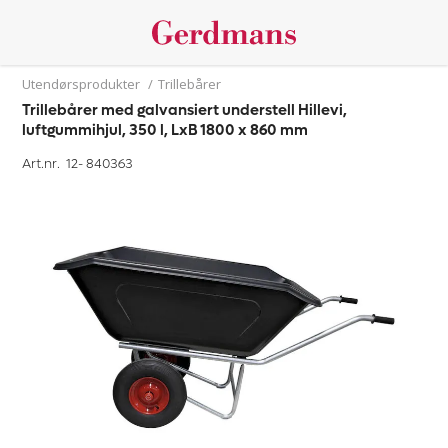
Utendørsprodukter
/
Trillebårer
Trillebårer med galvansiert understell Hillevi,
luftgummihjul, 350 l, LxB 1800 x 860 mm
Art.nr. 12-
840363