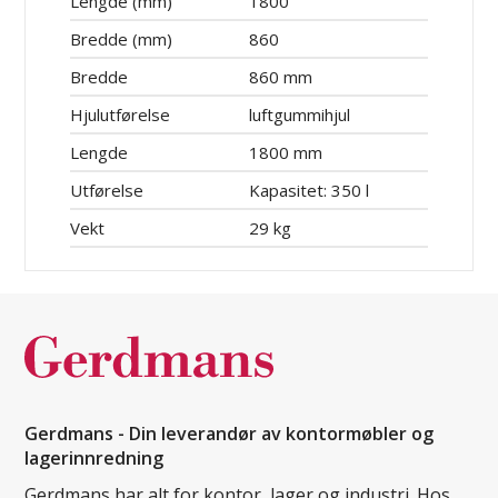
Lengde (mm)
1800
Bredde (mm)
860
Bredde
860 mm
Hjulutførelse
luftgummihjul
Lengde
1800 mm
Utførelse
Kapasitet: 350 l
Vekt
29 kg
Gerdmans - Din leverandør av kontormøbler og
lagerinnredning
Gerdmans har alt for kontor, lager og industri. Hos