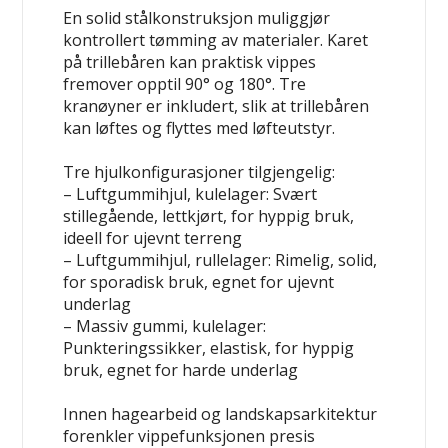
En solid stålkonstruksjon muliggjør
kontrollert tømming av materialer. Karet
på trillebåren kan praktisk vippes
fremover opptil 90° og 180°
. Tre
kranøyner er inkludert, slik at trillebåren
kan løftes og flyttes med løfteutstyr.
Tre hjulkonfigurasjoner tilgjengelig:
– Luftgummihjul, kulelager:
Svært
stillegående, lettkjørt, for hyppig bruk,
ideell for ujevnt terreng
– Luftgummihjul, rullelager:
Rimelig, solid,
for sporadisk bruk, egnet for ujevnt
underlag
– Massiv gummi, kulelager:
Punkteringssikker, elastisk, for hyppig
bruk, egnet for harde underlag
Innen hagearbeid og landskapsarkitektur
forenkler vippefunksjonen presis