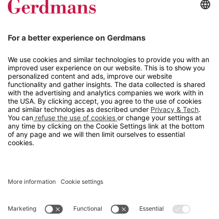
Tips og guider
Kontakt
info@gerdmans.no
67 80 56 20
Åpningstid
Hverdager 08:00-16:00
Copyright © 2026 Gerdmans Innredninger AS. Alle priser er
eksklusive mva.
En bedrift i TAKKT-gruppen
Cookie innstillinger