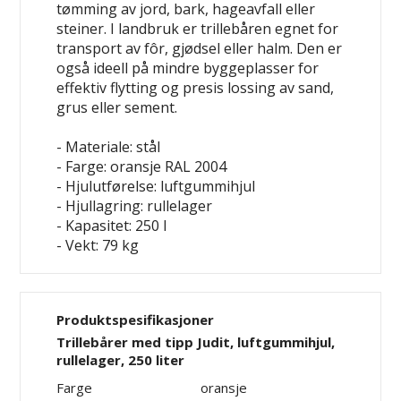
tømming av jord, bark, hageavfall eller
steiner. I landbruk er trillebåren egnet for
transport av fôr, gjødsel eller halm. Den er
også ideell på mindre byggeplasser for
effektiv flytting og presis lossing av sand,
grus eller sement.
- Materiale: stål
- Farge: oransje RAL 2004
- Hjulutførelse: luftgummihjul
- Hjullagring: rullelager
- Kapasitet: 250 l
- Vekt: 79 kg
Produktspesifikasjoner
Trillebårer med tipp Judit, luftgummihjul,
rullelager, 250 liter
Farge
oransje