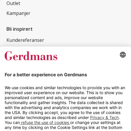
Outlet
Kampanjer
Bli inspirert
Kundereferanser
Magasin
Tips og guider
Kontakt
info@gerdmans.no
67 80 56 20
Åpningstid
Hverdager 08:00-16:00