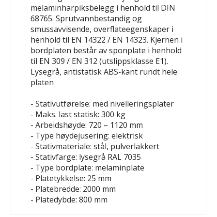
melaminharpiksbelegg i henhold til DIN
68765. Sprutvannbestandig og
smussavvisende, overflateegenskaper i
henhold til EN 14322 / EN 14323. Kjernen i
bordplaten består av sponplate i henhold
til EN 309 / EN 312 (utslippsklasse E1).
Lysegrå, antistatisk ABS-kant rundt hele
platen
- Stativutførelse: med nivelleringsplater
- Maks. last statisk: 300 kg
- Arbeidshøyde: 720 – 1120 mm
- Type høydejusering: elektrisk
- Stativmateriale: stål, pulverlakkert
- Stativfarge: lysegrå RAL 7035
- Type bordplate: melaminplate
- Platetykkelse: 25 mm
- Platebredde: 2000 mm
- Platedybde: 800 mm