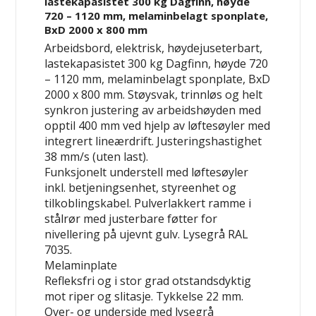
lastekapasistet 300 kg Dagfinn, høyde
720 – 1120 mm, melaminbelagt sponplate,
BxD 2000 x 800 mm
Arbeidsbord, elektrisk, høydejuseterbart,
lastekapasistet 300 kg Dagfinn, høyde 720
– 1120 mm, melaminbelagt sponplate, BxD
2000 x 800 mm. Støysvak, trinnløs og helt
synkron justering av arbeidshøyden med
opptil 400 mm ved hjelp av løftesøyler med
integrert lineærdrift. Justeringshastighet
38 mm/s (uten last).
Funksjonelt understell med løftesøyler
inkl. betjeningsenhet, styreenhet og
tilkoblingskabel. Pulverlakkert ramme i
stålrør med justerbare føtter for
nivellering på ujevnt gulv. Lysegrå RAL
7035.
Melaminplate
Refleksfri og i stor grad otstandsdyktig
mot riper og slitasje. Tykkelse 22 mm.
Over- og underside med lysegrå