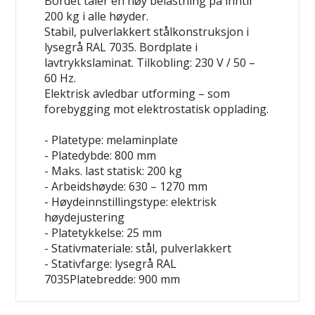
Bordet tåler en høy belastning på inntil
200 kg i alle høyder.
Stabil, pulverlakkert stålkonstruksjon i
lysegrå RAL 7035. Bordplate i
lavtrykkslaminat. Tilkobling: 230 V / 50 –
60 Hz.
Elektrisk avledbar utforming – som
forebygging mot elektrostatisk opplading.
- Platetype: melaminplate
- Platedybde: 800 mm
- Maks. last statisk: 200 kg
- Arbeidshøyde: 630 – 1270 mm
- Høydeinnstillingstype: elektrisk
høydejustering
- Platetykkelse: 25 mm
- Stativmateriale: stål, pulverlakkert
- Stativfarge: lysegrå RAL
7035Platebredde: 900 mm