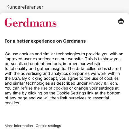
Kundereferanser
Magasin
Tips og guider
Kontakt
info@gerdmans.no
67 80 56 20
Åpningstid
Hverdager 08:00-16:00
Copyright © 2026 Gerdmans Innredninger AS. Alle priser er
eksklusive mva.
En bedrift i TAKKT-gruppen