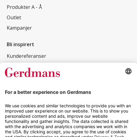
Produkter A - Å
Outlet
Kampanjer
Bli inspirert
Kundereferanser
Magasin
Tips og guider
Kontakt
info@gerdmans.no
67 80 56 20
Åpningstid