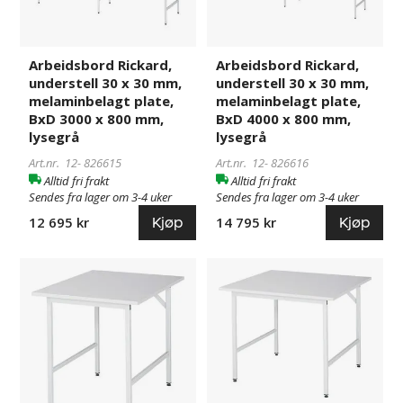
30
30
x
x
30
30
mm,
mm,
Arbeidsbord Rickard,
Arbeidsbord Rickard,
understell 30 x 30 mm,
understell 30 x 30 mm,
melaminbelagt
melaminbelagt
melaminbelagt plate,
melaminbelagt plate,
plate,
plate,
BxD 3000 x 800 mm,
BxD 4000 x 800 mm,
BxD
BxD
lysegrå
lysegrå
3000
4000
x
x
Art.nr. 12-
826615
Art.nr. 12-
826616
Alltid fri frakt
Alltid fri frakt
800
800
Sendes fra lager om 3-4 uker
Sendes fra lager om 3-4 uker
mm,
mm,
Kjøp
Kjøp
12 695 kr
14 795 kr
lysegrå
lysegrå
Arbeidsbord
118358
Arbeidsbord
118417
Rickard,
Rickard,
understell
understell
30
30
x
x
30
30
mm,
mm,