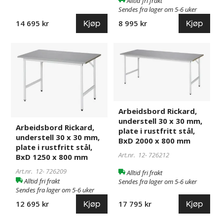
Alltid fri frakt
mm
Sendes fra lager om 5-6 uker
Kjøp
Kjøp
14 695 kr
8 995 kr
Arbeidsbord
726209
Arbeidsbord
726212
Rickard,
Rickard,
understell
understell
30
30
x
x
30
30
Arbeidsbord Rickard,
mm,
mm,
understell 30 x 30 mm,
plate
plate
Arbeidsbord Rickard,
plate i rustfritt stål,
i
i
understell 30 x 30 mm,
BxD 2000 x 800 mm
rustfritt
rustfritt
plate i rustfritt stål,
Art.nr. 12-
726212
stål,
stål,
BxD 1250 x 800 mm
BxD
BxD
Art.nr. 12-
726209
Alltid fri frakt
1250
2000
Alltid fri frakt
Sendes fra lager om 5-6 uker
x
x
Sendes fra lager om 5-6 uker
800
800
Kjøp
Kjøp
17 795 kr
12 695 kr
mm
mm