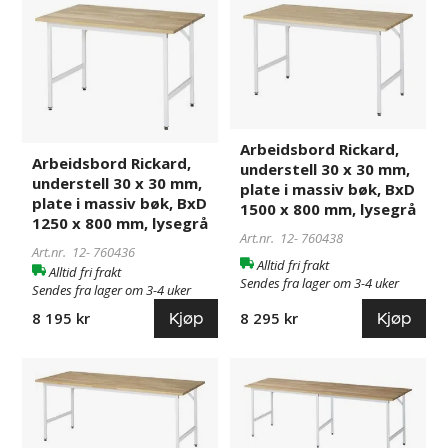
Arbeidsbord
760436
Arbeidsbord
760438
Rickard,
Rickard,
understell
understell
30
30
x
x
30
30
mm,
mm,
Arbeidsbord Rickard,
plate
plate
Arbeidsbord Rickard,
understell 30 x 30 mm,
i
i
understell 30 x 30 mm,
plate i massiv bøk, BxD
massiv
massiv
plate i massiv bøk, BxD
1500 x 800 mm, lysegrå
bøk,
bøk,
1250 x 800 mm, lysegrå
Art.nr. 12-
760438
BxD
BxD
Art.nr. 12-
760436
1250
1500
Alltid fri frakt
Alltid fri frakt
Sendes fra lager om 3-4 uker
x
x
Sendes fra lager om 3-4 uker
800
800
Kjøp
Kjøp
8 195 kr
8 295 kr
mm,
mm,
lysegrå
lysegrå
Arbeidsbord
760441
Arbeidsbord
826620
Rickard,
Rickard,
understell
understell
30
30