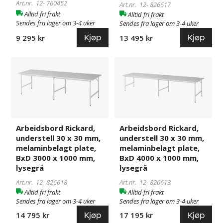
Art.nr. 12-
760452
x
x
Art.nr. 12-
826617
Alltid fri frakt
Alltid fri frakt
1000
1000
Sendes fra lager om 3-4 uker
Sendes fra lager om 3-4 uker
mm,
mm,
Kjøp
Kjøp
9 295 kr
13 495 kr
lysegrå
lysegrå
Arbeidsbord
826618
Arbeidsbord
826613
Rickard,
Rickard,
understell
understell
30
30
x
x
30
30
mm,
mm,
Arbeidsbord Rickard,
Arbeidsbord Rickard,
understell 30 x 30 mm,
understell 30 x 30 mm,
melaminbelagt
melaminbelagt
melaminbelagt plate,
melaminbelagt plate,
plate,
plate,
BxD 3000 x 1000 mm,
BxD 4000 x 1000 mm,
BxD
BxD
lysegrå
lysegrå
3000
4000
x
x
Art.nr. 12-
826618
Art.nr. 12-
826613
Alltid fri frakt
Alltid fri frakt
1000
1000
Sendes fra lager om 3-4 uker
Sendes fra lager om 3-4 uker
mm,
mm,
Kjøp
Kjøp
14 795 kr
17 195 kr
lysegrå
lysegrå