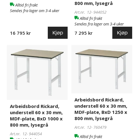
800 mm, lysegrå
Alltid fri frakt
lysegrå
mm,
Sendes fra lager om 3-4 uker
lysegrå
Art.nr. 12-
944052
Alltid fri frakt
Sendes fra lager om 3-4 uker
Kjøp
Kjøp
16 795 kr
7 295 kr
Arbeidsbord
944054
Arbeidsbord
760479
Rickard,
Rickard,
understell
understell
60
60
x
x
30
30
mm,
mm,
MDF-
MDF-
Arbeidsbord Rickard,
plate,
plate,
understell 60 x 30 mm,
Arbeidsbord Rickard,
BxD
BxD
MDF-plate, BxD 1250 x
understell 60 x 30 mm,
1000
1250
800 mm, lysegrå
MDF-plate, BxD 1000 x
x
x
800 mm, lysegrå
Art.nr. 12-
760479
800
800
Art.nr. 12-
944054
mm,
mm,
Alltid fri frakt