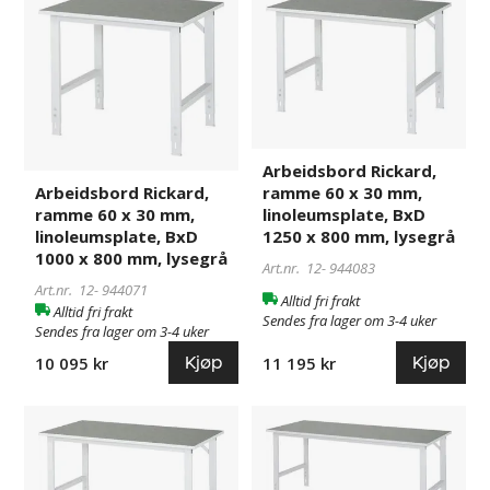
Rickard,
Rickard,
ramme
ramme
60
60
x
x
30
30
mm,
mm,
linoleumsplate,
linoleumsplate,
Arbeidsbord Rickard,
BxD
BxD
ramme 60 x 30 mm,
Arbeidsbord Rickard,
1000
1250
linoleumsplate, BxD
ramme 60 x 30 mm,
x
x
1250 x 800 mm, lysegrå
linoleumsplate, BxD
800
800
1000 x 800 mm, lysegrå
Art.nr. 12-
944083
mm,
mm,
Art.nr. 12-
944071
lysegrå
lysegrå
Alltid fri frakt
Alltid fri frakt
Sendes fra lager om 3-4 uker
Sendes fra lager om 3-4 uker
Kjøp
Kjøp
11 195 kr
10 095 kr
Arbeidsbord
921352
Arbeidsbord
921353
Rickard,
Rickard,
ramme
ramme
60
60