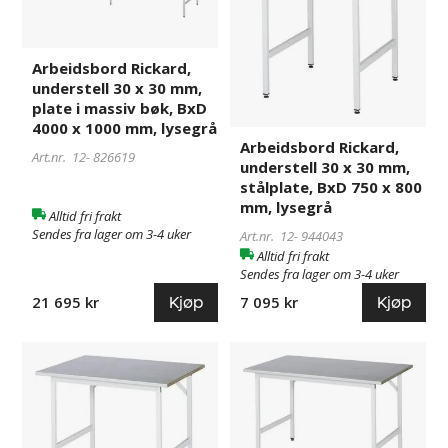
30
30
x
x
30
30
mm,
mm,
Arbeidsbord Rickard,
understell 30 x 30 mm,
plate
stålplate,
plate i massiv bøk, BxD
i
BxD
4000 x 1000 mm, lysegrå
massiv
750
Arbeidsbord Rickard,
bøk,
x
Art.nr. 12-
826619
understell 30 x 30 mm,
BxD
800
stålplate, BxD 750 x 800
4000
mm,
mm, lysegrå
Alltid fri frakt
x
lysegrå
Sendes fra lager om 3-4 uker
Art.nr. 12-
944043
1000
Alltid fri frakt
mm,
Sendes fra lager om 3-4 uker
lysegrå
Kjøp
Kjøp
21 695 kr
7 095 kr
Arbeidsbord
944045
Arbeidsbord
760454
Rickard,
Rickard,
understell
understell
30
30
x
x