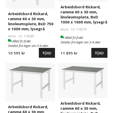
BxD
BxD
Arbeidsbord Rickard,
750
1000
ramme 60 x 30 mm,
Arbeidsbord Rickard,
x
x
linoleumsplate, BxD
ramme 60 x 30 mm,
1000
1000
1000 x 1000 mm, lysegrå
linoleumsplate, BxD 750
mm,
mm,
x 1000 mm, lysegrå
Art.nr. 12-
118379
lysegrå
lysegrå
Art.nr. 12-
118380
Alltid fri frakt
Alltid fri frakt
Sendes fra lager om 3-4 uker
Sendes fra lager om 3-4 uker
Kjøp
Kjøp
11 895 kr
10 595 kr
Arbeidsbord
118378
Arbeidsbord
118377
Rickard,
Rickard,
ramme
ramme
60
60
x
x
30
30
mm,
mm,
Arbeidsbord Rickard,
linoleumsplate,
linoleumsplate,
Arbeidsbord Rickard,
ramme 60 x 30 mm,
BxD
BxD
ramme 60 x 30 mm,