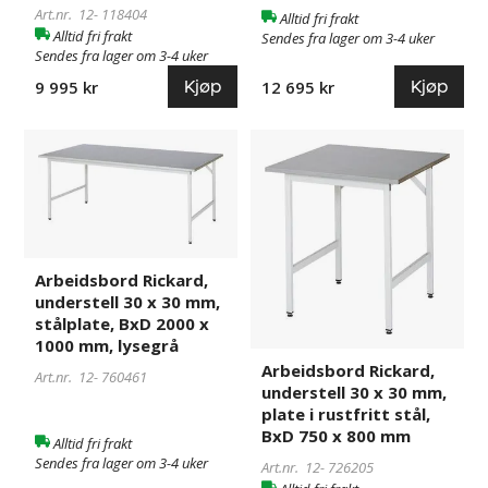
mm
mm,
Art.nr. 12-
118404
Alltid fri frakt
lysegrå
Alltid fri frakt
Sendes fra lager om 3-4 uker
Sendes fra lager om 3-4 uker
Kjøp
Kjøp
9 995 kr
12 695 kr
Arbeidsbord
760461
Arbeidsbord
726205
Rickard,
Rickard,
understell
understell
30
30
x
x
30
30
Arbeidsbord Rickard,
mm,
mm,
understell 30 x 30 mm,
stålplate,
plate
stålplate, BxD 2000 x
BxD
i
1000 mm, lysegrå
2000
rustfritt
Arbeidsbord Rickard,
Art.nr. 12-
760461
x
stål,
understell 30 x 30 mm,
1000
BxD
plate i rustfritt stål,
mm,
750
BxD 750 x 800 mm
Alltid fri frakt
lysegrå
x
Sendes fra lager om 3-4 uker
Art.nr. 12-
726205
800