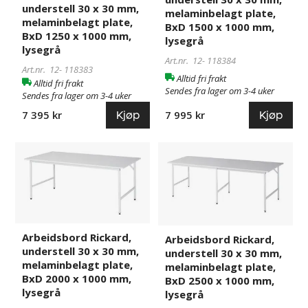
plate,
plate,
understell 30 x 30 mm,
melaminbelagt plate,
BxD
BxD
melaminbelagt plate,
BxD 1500 x 1000 mm,
1250
1500
BxD 1250 x 1000 mm,
lysegrå
lysegrå
x
x
Art.nr. 12-
118384
1000
1000
Art.nr. 12-
118383
Alltid fri frakt
mm,
mm,
Alltid fri frakt
Sendes fra lager om 3-4 uker
lysegrå
lysegrå
Sendes fra lager om 3-4 uker
Kjøp
Kjøp
7 395 kr
7 995 kr
Arbeidsbord
760452
Arbeidsbord
826617
Rickard,
Rickard,
understell
understell
30
30
x
x
30
30
Arbeidsbord Rickard,
mm,
mm,
Arbeidsbord Rickard,
understell 30 x 30 mm,
understell 30 x 30 mm,
melaminbelagt
melaminbelagt
melaminbelagt plate,
melaminbelagt plate,
plate,
plate,
BxD 2000 x 1000 mm,
BxD 2500 x 1000 mm,
BxD
BxD
lysegrå
lysegrå
2000
2500