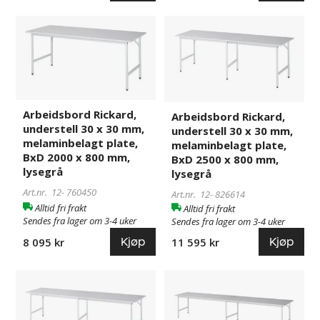
Arbeidsbord
760450
Arbeidsbord
826614
Rickard,
Rickard,
understell
understell
30
30
x
x
30
30
Arbeidsbord Rickard,
mm,
mm,
Arbeidsbord Rickard,
understell 30 x 30 mm,
understell 30 x 30 mm,
melaminbelagt
melaminbelagt
melaminbelagt plate,
melaminbelagt plate,
plate,
plate,
BxD 2000 x 800 mm,
BxD 2500 x 800 mm,
BxD
BxD
lysegrå
lysegrå
2000
2500
Art.nr. 12-
760450
x
x
Art.nr. 12-
826614
Alltid fri frakt
Alltid fri frakt
800
800
Sendes fra lager om 3-4 uker
Sendes fra lager om 3-4 uker
mm,
mm,
Kjøp
Kjøp
8 095 kr
11 595 kr
lysegrå
lysegrå
Arbeidsbord
826615
Arbeidsbord
826616
Rickard,
Rickard,
understell
understell