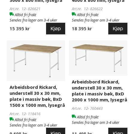
massiv
massiv
bøk,
bøk,
Art.nr. 12-
826621
Art.nr. 12-
826622
BxD
BxD
Alltid fri frakt
Alltid fri frakt
Sendes fra lager om 3-4 uker
Sendes fra lager om 3-4 uker
3000
4000
x
x
Kjøp
Kjøp
15 395 kr
18 395 kr
800
800
mm,
mm,
Arbeidsbord
118416
Arbeidsbord
760443
lysegrå
lysegrå
Rickard,
Rickard,
understell
understell
30
30
x
x
30
30
Arbeidsbord Rickard,
mm,
mm,
Arbeidsbord Rickard,
understell 30 x 30 mm,
plate
plate
understell 30 x 30 mm,
plate i massiv bøk, BxD
i
i
plate i massiv bøk, BxD
2000 x 1000 mm, lysegrå
massiv
massiv
1500 x 1000 mm, lysegrå
Art.nr. 12-
760443
bøk,
bøk,
Art.nr. 12-
118416
BxD
BxD
Alltid fri frakt
Alltid fri frakt
1500
2000
Sendes fra lager om 3-4 uker
Sendes fra lager om 3-4 uker
x
x
Kjøp
Kjøp
9 695 kr
11 495 kr