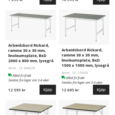
Arbeidsbord
944078
Arbeidsbord
118365
Rickard,
Rickard,
ramme
ramme
30
30
x
x
30
30
Arbeidsbord Rickard,
mm,
mm,
Arbeidsbord Rickard,
ramme 30 x 30 mm,
linoleumsplate,
linoleumsplate,
ramme 30 x 30 mm,
linoleumsplate, BxD
BxD
BxD
linoleumsplate, BxD
2000 x 800 mm, lysegrå
2000
1500
1500 x 1000 mm, lysegrå
Art.nr. 12-
944078
x
x
Art.nr. 12-
118365
800
1000
Alltid fri frakt
Alltid fri frakt
mm,
mm,
Sendes fra lager om 3-4 uker
Sendes fra lager om 3-4 uker
lysegrå
lysegrå
Kjøp
Kjøp
12 595 kr
12 695 kr
Arbeidsbord
944028
Arbeidsbord
944030
Rickard,
Rickard,
understell
understell