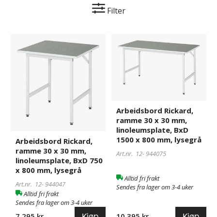
Filter
Arbeidsbord
944047
Arbeidsbord
944075
Rickard,
Rickard,
ramme
ramme
30
30
x
x
30
30
mm,
mm,
Arbeidsbord Rickard,
linoleumsplate,
linoleumsplate,
ramme 30 x 30 mm,
BxD
BxD
linoleumsplate, BxD
750
1500
1500 x 800 mm, lysegrå
Arbeidsbord Rickard,
x
x
ramme 30 x 30 mm,
Art.nr. 12-
944075
800
800
linoleumsplate, BxD 750
mm,
mm,
x 800 mm, lysegrå
lysegrå
lysegrå
Alltid fri frakt
Art.nr. 12-
944047
Sendes fra lager om 3-4 uker
Alltid fri frakt
Sendes fra lager om 3-4 uker
Kjøp
Kjøp
7 295 kr
10 395 kr