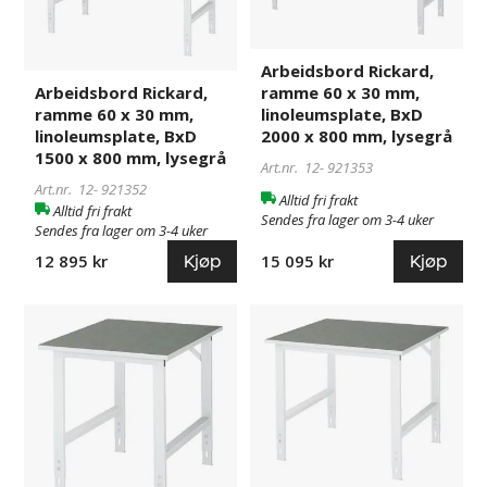
x
x
30
30
mm,
mm,
Arbeidsbord Rickard,
Arbeidsbord Rickard,
ramme 60 x 30 mm,
linoleumsplate,
linoleumsplate,
ramme 60 x 30 mm,
linoleumsplate, BxD
BxD
BxD
linoleumsplate, BxD
2000 x 800 mm, lysegrå
1500
2000
1500 x 800 mm, lysegrå
x
x
Art.nr. 12-
921353
800
800
Art.nr. 12-
921352
Alltid fri frakt
Alltid fri frakt
mm,
mm,
Sendes fra lager om 3-4 uker
Sendes fra lager om 3-4 uker
lysegrå
lysegrå
Kjøp
Kjøp
15 095 kr
12 895 kr
Arbeidsbord
118380
Arbeidsbord
118379
Rickard,
Rickard,
ramme
ramme
60
60
x
x
30
30
mm,
mm,
linoleumsplate,
linoleumsplate,