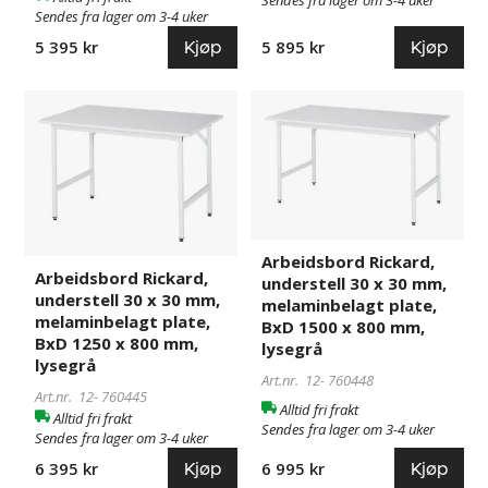
Sendes fra lager om 3-4 uker
Sendes fra lager om 3-4 uker
Kjøp
Kjøp
5 395 kr
5 895 kr
Arbeidsbord
760445
Arbeidsbord
760448
Rickard,
Rickard,
understell
understell
30
30
x
x
30
30
mm,
mm,
Arbeidsbord Rickard,
melaminbelagt
melaminbelagt
Arbeidsbord Rickard,
understell 30 x 30 mm,
plate,
plate,
understell 30 x 30 mm,
melaminbelagt plate,
BxD
BxD
melaminbelagt plate,
BxD 1500 x 800 mm,
1250
1500
BxD 1250 x 800 mm,
lysegrå
x
x
lysegrå
Art.nr. 12-
760448
800
800
Art.nr. 12-
760445
Alltid fri frakt
mm,
mm,
Alltid fri frakt
Sendes fra lager om 3-4 uker
lysegrå
lysegrå
Sendes fra lager om 3-4 uker
Kjøp
Kjøp
6 395 kr
6 995 kr