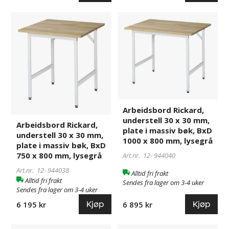
Arbeidsbord
944038
Arbeidsbord
944040
Rickard,
Rickard,
understell
understell
30
30
x
x
30
30
mm,
mm,
plate
plate
i
i
Arbeidsbord Rickard,
massiv
massiv
understell 30 x 30 mm,
Arbeidsbord Rickard,
bøk,
bøk,
plate i massiv bøk, BxD
understell 30 x 30 mm,
BxD
BxD
1000 x 800 mm, lysegrå
plate i massiv bøk, BxD
750
1000
750 x 800 mm, lysegrå
Art.nr. 12-
944040
x
x
Art.nr. 12-
944038
Alltid fri frakt
800
800
Alltid fri frakt
Sendes fra lager om 3-4 uker
mm,
mm,
Sendes fra lager om 3-4 uker
lysegrå
lysegrå
Kjøp
Kjøp
6 195 kr
6 895 kr