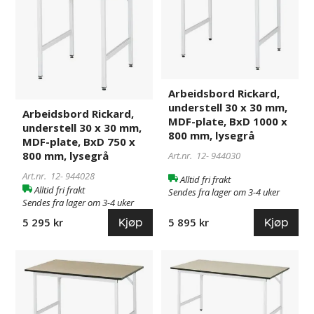
30
30
x
x
30
30
mm,
mm,
MDF-
MDF-
plate,
plate,
Arbeidsbord Rickard,
BxD
BxD
understell 30 x 30 mm,
Arbeidsbord Rickard,
750
1000
MDF-plate, BxD 1000 x
understell 30 x 30 mm,
x
x
800 mm, lysegrå
MDF-plate, BxD 750 x
800
800
800 mm, lysegrå
Art.nr. 12-
944030
mm,
mm,
Art.nr. 12-
944028
Alltid fri frakt
lysegrå
lysegrå
Alltid fri frakt
Sendes fra lager om 3-4 uker
Sendes fra lager om 3-4 uker
Kjøp
Kjøp
5 295 kr
5 895 kr
Arbeidsbord
760428
Arbeidsbord
760430
Rickard,
Rickard,
understell
understell
30
30