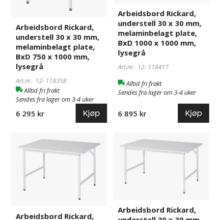
melaminbelagt
melaminbelagt
plate,
plate,
Arbeidsbord Rickard,
BxD
BxD
understell 30 x 30 mm,
Arbeidsbord Rickard,
melaminbelagt plate,
750
1000
understell 30 x 30 mm,
BxD 1000 x 1000 mm,
x
x
melaminbelagt plate,
lysegrå
1000
1000
BxD 750 x 1000 mm,
mm,
mm,
lysegrå
Art.nr. 12-
118417
lysegrå
lysegrå
Art.nr. 12-
118358
Alltid fri frakt
Alltid fri frakt
Sendes fra lager om 3-4 uker
Sendes fra lager om 3-4 uker
Kjøp
Kjøp
6 295 kr
6 895 kr
Arbeidsbord
118383
Arbeidsbord
118384
Rickard,
Rickard,
understell
understell
30
30
x
x
30
30
mm,
mm,
Arbeidsbord Rickard,
melaminbelagt
melaminbelagt
Arbeidsbord Rickard,
understell 30 x 30 mm,