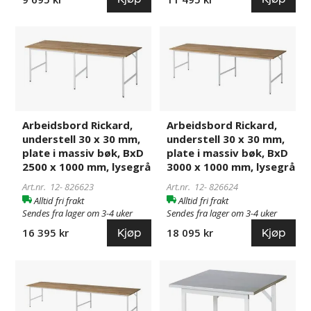
1000
1000
mm,
mm,
Arbeidsbord
826623
Arbeidsbord
826624
lysegrå
lysegrå
Rickard,
Rickard,
understell
understell
30
30
x
x
30
30
mm,
mm,
Arbeidsbord Rickard,
Arbeidsbord Rickard,
understell 30 x 30 mm,
understell 30 x 30 mm,
plate
plate
plate i massiv bøk, BxD
plate i massiv bøk, BxD
i
i
2500 x 1000 mm, lysegrå
3000 x 1000 mm, lysegrå
massiv
massiv
bøk,
bøk,
Art.nr. 12-
826623
Art.nr. 12-
826624
BxD
BxD
Alltid fri frakt
Alltid fri frakt
Sendes fra lager om 3-4 uker
Sendes fra lager om 3-4 uker
2500
3000
x
x
Kjøp
Kjøp
16 395 kr
18 095 kr
1000
1000
mm,
mm,
Arbeidsbord
826619
Arbeidsbord
944043
lysegrå
lysegrå
Rickard,
Rickard,
understell
understell