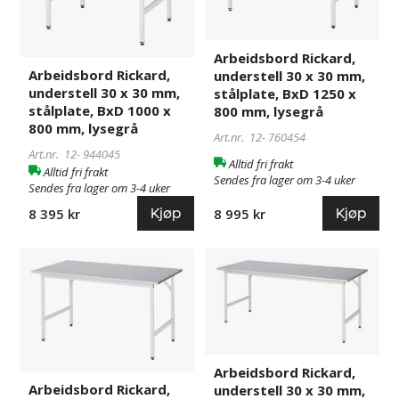
30
30
mm,
mm,
stålplate,
stålplate,
Arbeidsbord Rickard,
BxD
BxD
Arbeidsbord Rickard,
understell 30 x 30 mm,
1000
1250
understell 30 x 30 mm,
stålplate, BxD 1250 x
x
x
stålplate, BxD 1000 x
800 mm, lysegrå
800 mm, lysegrå
800
800
Art.nr. 12-
760454
mm,
mm,
Art.nr. 12-
944045
Alltid fri frakt
lysegrå
lysegrå
Alltid fri frakt
Sendes fra lager om 3-4 uker
Sendes fra lager om 3-4 uker
Kjøp
Kjøp
8 995 kr
8 395 kr
Arbeidsbord
760457
Arbeidsbord
760459
Rickard,
Rickard,
understell
understell
30
30
x
x
30
30
Arbeidsbord Rickard,
mm,
mm,
Arbeidsbord Rickard,
understell 30 x 30 mm,
stålplate,
stålplate,