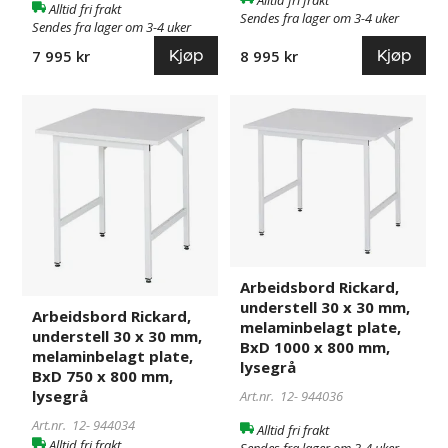
Alltid fri frakt
Alltid fri frakt
1000
1000
Sendes fra lager om 3-4 uker
Sendes fra lager om 3-4 uker
mm,
mm,
Kjøp
Kjøp
7 995 kr
8 995 kr
lysegrå
lysegrå
Arbeidsbord
944034
Arbeidsbord
944036
Rickard,
Rickard,
understell
understell
30
30
x
x
30
30
mm,
mm,
melaminbelagt
melaminbelagt
plate,
plate,
Arbeidsbord Rickard,
BxD
BxD
understell 30 x 30 mm,
Arbeidsbord Rickard,
750
1000
melaminbelagt plate,
understell 30 x 30 mm,
x
x
BxD 1000 x 800 mm,
melaminbelagt plate,
lysegrå
800
800
BxD 750 x 800 mm,
mm,
mm,
lysegrå
Art.nr. 12-
944036
lysegrå
lysegrå
Art.nr. 12-
944034
Alltid fri frakt
Alltid fri frakt