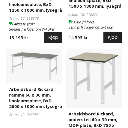
linoleumsplate, BxD
1250
1500
linoleumsplate, BxD
1500 x 1000 mm, lysegrå
x
x
1250 x 1000 mm, lysegrå
Art.nr. 12-
118377
1000
1000
Art.nr. 12-
118378
mm,
mm,
Alltid fri frakt
Alltid fri frakt
lysegrå
lysegrå
Sendes fra lager om 3-4 uker
Sendes fra lager om 3-4 uker
Kjøp
Kjøp
14 595 kr
13 195 kr
Arbeidsbord
944088
Arbeidsbord
944052
Rickard,
Rickard,
ramme
understell
60
60
x
x
30
30
mm,
mm,
Arbeidsbord Rickard,
ramme 60 x 30 mm,
linoleumsplate,
MDF-
linoleumsplate, BxD
BxD
plate,
2000 x 1000 mm, lysegrå
2000
BxD
Arbeidsbord Rickard,
x
750
Art.nr. 12-
944088
understell 60 x 30 mm,
1000
x
MDF-plate, BxD 750 x
mm,
800