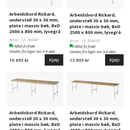
x
x
30
30
Arbeidsbord Rickard,
mm,
mm,
Arbeidsbord Rickard,
understell 30 x 30 mm,
understell 30 x 30 mm,
plate
plate
plate i massiv bøk, BxD
plate i massiv bøk, BxD
i
i
2000 x 800 mm, lysegrå
2500 x 800 mm, lysegrå
massiv
massiv
Art.nr. 12-
760441
bøk,
bøk,
Art.nr. 12-
826620
Alltid fri frakt
BxD
BxD
Alltid fri frakt
Sendes fra lager om 3-4 uker
Sendes fra lager om 3-4 uker
2000
2500
x
x
Kjøp
Kjøp
10 695 kr
13 895 kr
800
800
mm,
mm,
Arbeidsbord
826621
Arbeidsbord
826622
lysegrå
lysegrå
Rickard,
Rickard,
understell
understell
30
30
x
x
30
30
mm,
mm,
Arbeidsbord Rickard,
Arbeidsbord Rickard,
understell 30 x 30 mm,
understell 30 x 30 mm,
plate
plate
plate i massiv bøk, BxD
plate i massiv bøk, BxD
i
i
3000 x 800 mm, lysegrå
4000 x 800 mm, lysegrå