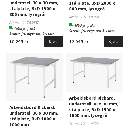
understell 30 x 30 mm,
stålplate, BxD 2000 x
BxD
BxD
stålplate, BxD 1500 x
800 mm, lysegrå
1500
2000
800 mm, lysegrå
Art.nr. 12-
760459
x
x
Art.nr. 12-
760457
800
800
Alltid fri frakt
Alltid fri frakt
mm,
mm,
Sendes fra lager om 3-4 uker
Sendes fra lager om 3-4 uker
lysegrå
lysegrå
Kjøp
Kjøp
10 295 kr
12 095 kr
Arbeidsbord
118404
Arbeidsbord
118422
Rickard,
Rickard,
understell
understell
30
30
x
x
30
30
mm,
mm,
Arbeidsbord Rickard,
stålplate,
stålplate,
understell 30 x 30 mm,
BxD
BxD
Arbeidsbord Rickard,
stålplate, BxD 1500 x
1000
1500
understell 30 x 30 mm,
1000 mm, lysegrå
stålplate, BxD 1000 x
x
x
Art.nr. 12-
118422
1000 mm
1000
1000