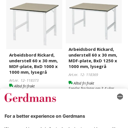
Arbeidsbord
118373
Arbeidsbord
118369
Rickard,
Rickard,
understell
understell
60
60
x
x
30
30
mm,
mm,
MDF-
MDF-
Arbeidsbord Rickard,
plate,
plate,
understell 60 x 30 mm,
Arbeidsbord Rickard,
BxD
BxD
MDF-plate, BxD 1250 x
understell 60 x 30 mm,
1000
1250
1000 mm, lysegrå
MDF-plate, BxD 1000 x
x
x
1000 mm, lysegrå
Art.nr. 12-
118369
1000
1000
Art.nr. 12-
118373
Alltid fri frakt
mm,
mm,
Alltid fri frakt
Sendes fra lager om 3-4 uker
lysegrå
lysegrå
Sendes fra lager om 3-4 uker
Kjøp
Kjøp
9 295 kr
8 695 kr
Arbeidsbord
118396
Arbeidsbord
900987
Rickard,
Rickard,
understell
understell