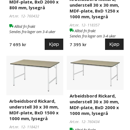
MDF-plate, BxD 2000 x
plate,
plate,
understell 30 x 30 mm,
800 mm, lysegrå
BxD
BxD
MDF-plate, BxD 1250 x
Art.nr. 12-
760432
2000
1250
1000 mm, lysegrå
x
x
Art.nr. 12-
118357
Alltid fri frakt
800
1000
Alltid fri frakt
Sendes fra lager om 3-4 uker
mm,
mm,
Sendes fra lager om 3-4 uker
lysegrå
lysegrå
Kjøp
Kjøp
7 695 kr
7 395 kr
Arbeidsbord
118421
Arbeidsbord
760434
Rickard,
Rickard,
understell
understell
30
30
x
x
30
30
Arbeidsbord Rickard,
mm,
mm,
Arbeidsbord Rickard,
understell 30 x 30 mm,
MDF-
MDF-
understell 30 x 30 mm,
MDF-plate, BxD 2000 x
plate,
plate,
MDF-plate, BxD 1500 x
1000 mm, lysegrå
BxD
BxD
1000 mm, lysegrå
Art.nr. 12-
760434
1500
2000
Art.nr. 12-
118421
x
x