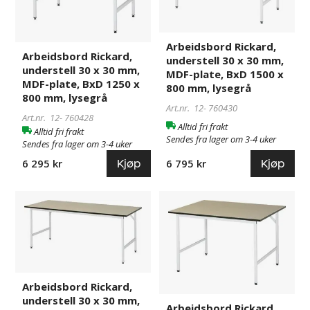
x
x
30
30
mm,
mm,
Arbeidsbord Rickard,
MDF-
MDF-
Arbeidsbord Rickard,
understell 30 x 30 mm,
plate,
plate,
understell 30 x 30 mm,
MDF-plate, BxD 1500 x
BxD
BxD
MDF-plate, BxD 1250 x
800 mm, lysegrå
1250
1500
800 mm, lysegrå
Art.nr. 12-
760430
x
x
Art.nr. 12-
760428
800
800
Alltid fri frakt
Alltid fri frakt
Sendes fra lager om 3-4 uker
mm,
mm,
Sendes fra lager om 3-4 uker
lysegrå
lysegrå
Kjøp
Kjøp
6 295 kr
6 795 kr
Arbeidsbord
760432
Arbeidsbord
118357
Rickard,
Rickard,
understell
understell
30
30
x
x
30
30
Arbeidsbord Rickard,
mm,
mm,
understell 30 x 30 mm,
MDF-
MDF-
Arbeidsbord Rickard,