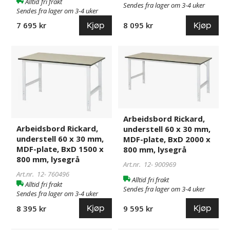
Alltid fri frakt
Sendes fra lager om 3-4 uker
lysegrå
lysegrå
Sendes fra lager om 3-4 uker
Kjøp
Kjøp
7 695 kr
8 095 kr
Arbeidsbord
760496
Arbeidsbord
900969
Rickard,
Rickard,
understell
understell
60
60
x
x
30
30
mm,
mm,
Arbeidsbord Rickard,
Arbeidsbord Rickard,
understell 60 x 30 mm,
MDF-
MDF-
understell 60 x 30 mm,
MDF-plate, BxD 2000 x
plate,
plate,
MDF-plate, BxD 1500 x
800 mm, lysegrå
BxD
BxD
800 mm, lysegrå
1500
2000
Art.nr. 12-
900969
x
x
Art.nr. 12-
760496
Alltid fri frakt
Alltid fri frakt
800
800
Sendes fra lager om 3-4 uker
Sendes fra lager om 3-4 uker
mm,
mm,
Kjøp
Kjøp
lysegrå
lysegrå
9 595 kr
8 395 kr