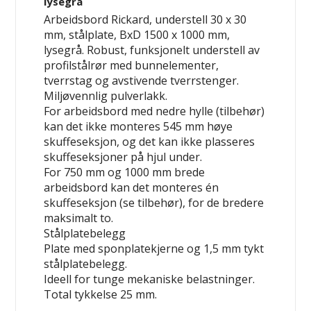
lysegrå
Arbeidsbord Rickard, understell 30 x 30
mm, stålplate, BxD 1500 x 1000 mm,
lysegrå. Robust, funksjonelt understell av
profilstålrør med bunnelementer,
tverrstag og avstivende tverrstenger.
Miljøvennlig pulverlakk.
For arbeidsbord med nedre hylle (tilbehør)
kan det ikke monteres 545 mm høye
skuffeseksjon, og det kan ikke plasseres
skuffeseksjoner på hjul under.
For 750 mm og 1000 mm brede
arbeidsbord kan det monteres
én
skuffeseksjon (se tilbehør), for de bredere
maksimalt
to
.
Stålplatebelegg
Plate med sponplatekjerne og 1,5 mm tykt
stålplatebelegg.
Ideell for tunge mekaniske belastninger.
Total tykkelse 25 mm.