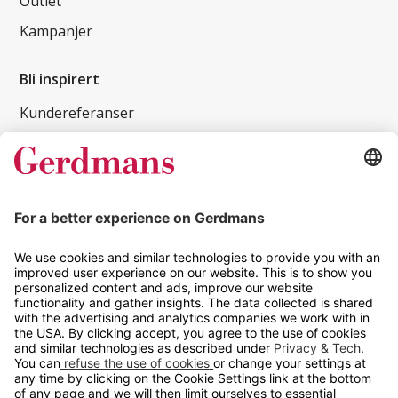
Outlet
Kampanjer
Bli inspirert
Kundereferanser
Magasin
Tips og guider
Kontakt
info@gerdmans.no
67 80 56 20
Åpningstid
Hverdager 08:00-16:00