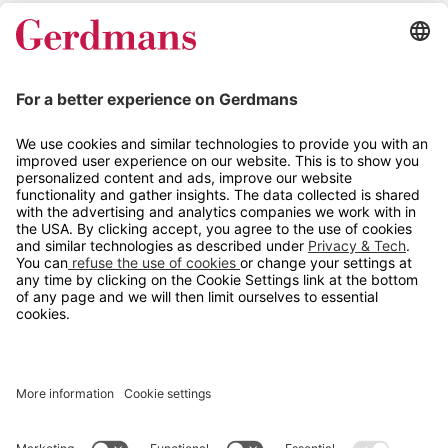
Magasin
Tips og guider
Kontakt
info@gerdmans.no
67 80 56 20
Åpningstid
Hverdager 08:00-16:00
Copyright © 2026 Gerdmans Innredninger AS. Alle priser er
eksklusive mva.
En bedrift i TAKKT-gruppen
Cookie innstillinger