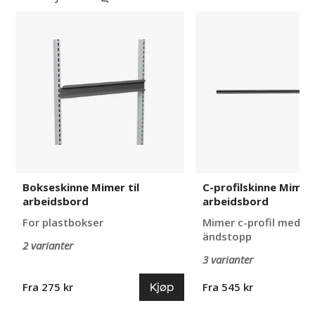
Bokseskinne
C-
Mimer
profilskinne
til
Mimer
arbeidsbord
til
arbeidsbord
Bokseskinne Mimer til
C-profilskinne Mimer 
arbeidsbord
arbeidsbord
For plastbokser
Mimer c-profil med 2
ändstopp
2 varianter
3 varianter
Kjøp
Fra 275 kr
Fra 545 kr