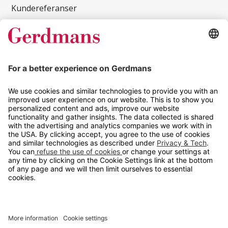
Kundereferanser
Magasin
Tips og guider
Kontakt
info@gerdmans.no
67 80 56 20
Åpningstid
Hverdager 08:00-16:00
Copyright © 2026 Gerdmans Innredninger AS. Alle priser er
eksklusive mva.
En bedrift i TAKKT-gruppen
Cookie innstillinger