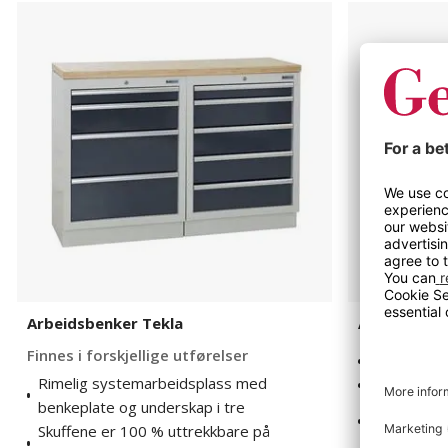
Arbeidsbenker
Arbeidsbor
Tekla
Embla
Arbeidsbenker Tekla
Arbeidsbor
Finnes i forskjellige utførelser
Prisgunstig
Rimelig systemarbeidsplass med
Manuelt hø
benkeplate og underskap i tre
Kan utvid
Skuffene er 100 % uttrekkbare på
tilbehørss