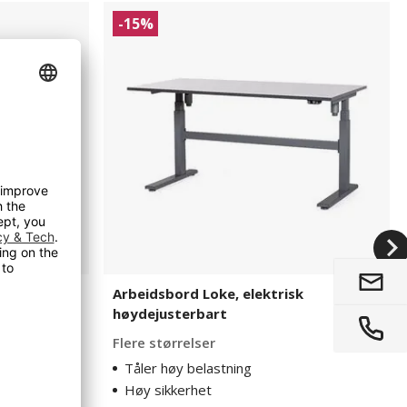
Arbeidsbord
-15%
Loke,
elektrisk
høydejusterbart
Arbeidsbord Loke, elektrisk
høydejusterbart
ter, maks 500
Flere størrelser
Tåler høy belastning
Høy sikkerhet