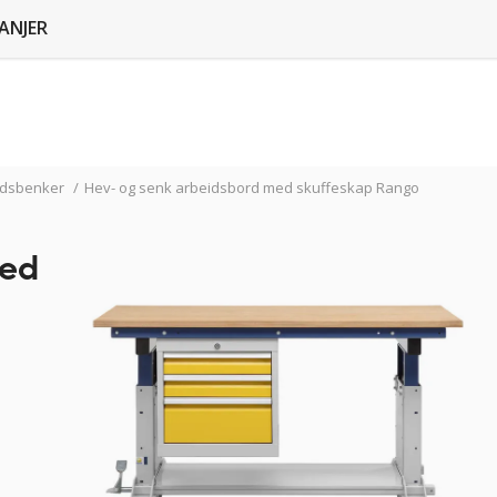
ANJER
idsbenker
/
Hev- og senk arbeidsbord med skuffeskap Rango
med
fysisk
økt