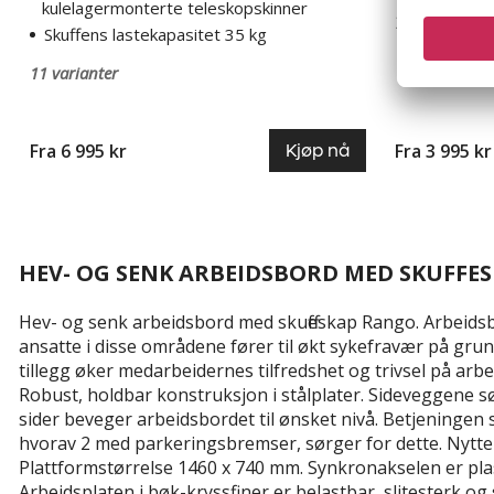
kulelagermonterte teleskopskinner
7 varianter
Skuffens lastekapasitet 35 kg
11 varianter
Fra 6 995 kr
Fra 3 995 kr
Kjøp nå
HEV- OG SENK ARBEIDSBORD MED SKUFFE
Hev- og senk arbeidsbord med skuffeskap Rango. Arbeidsbo
ansatte i disse områdene fører til økt sykefravær på grun
tillegg øker medarbeidernes tilfredshet og trivsel på arb
Robust, holdbar konstruksjon i stålplater. Sideveggene s
sider beveger arbeidsbordet til ønsket nivå. Betjeningen s
hvorav 2 med parkeringsbremser, sørger for dette. Nytte
Plattformstørrelse 1460 x 740 mm. Synkronakselen er pl
Arbeidsplaten i bøk-kryssfiner er belastbar, slitesterk o