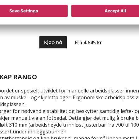
12 varianter
Fra 4 645 kr
Kjøp nå
SKAP RANGO
rdet er spesielt utviklet for manuelle arbeidsplasser inne
n av muskel- og skjelettplager. Ergonomiske arbeidsplassløs
eidsplassen.
ørger for nødvendig stabilitet og beskytter samtidig løfte-
kjer manuelt via en fotpedal. Dette gjør det mulig å bruke bo
løft 310 mm (arbeidshøyde trinnløst justerbar fra 700 til
assert under innleggsbunnen.
g støtbestandig og kan brukes til mange formål innen metall