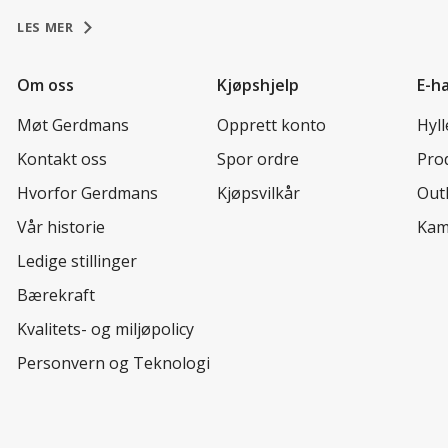
LES MER
Om oss
Kjøpshjelp
E-h
Møt Gerdmans
Opprett konto
Hyl
Kontakt oss
Spor ordre
Prod
Hvorfor Gerdmans
Kjøpsvilkår
Out
Vår historie
Kam
Ledige stillinger
Bærekraft
Kvalitets- og miljøpolicy
Personvern og Teknologi