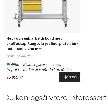
skuffeskap
Skuffenes nyttelast 2 x 85 mm, 1 x 185 mm. Innvendi
Rango,
bredde x dybde 450 x 400 mm. Pulverlakkert i
kryssfinerplate
lysegrå/trafikkgult.
i
bøk,
BxD
1600
Hev- og senk arbeidsbord med
x
skuffeskap Rango, kryssfinerplate i bøk,
790
BxD 1600 x 790 mm
mm
Art.nr. 12-
842288
Alltid
Bestillingsvare - La oss
fri frakt
undersøke når du kan få den
75 995 kr
Kjøp nå
Du kan også være interessert 