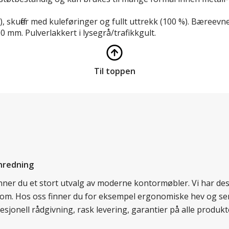
uffer med kuleføringer og fullt uttrekk (100 %). Bæreevne 50
 mm. Pulverlakkert i lysegrå/trafikkgult.
Til toppen
nredning
finner du et stort utvalg av moderne kontormøbler. Vi har d
llom. Hos oss finner du for eksempel ergonomiske hev og sen
esjonell rådgivning, rask levering, garantier på alle prod