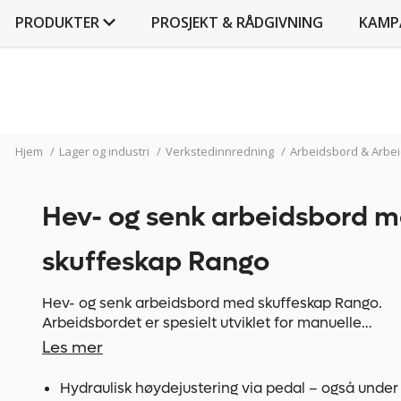
PRODUKTER
PROSJEKT & RÅDGIVNING
KAMP
Hjem
/
Lager og industri
/
Verkstedinnredning
/
Arbeidsbord & Arbe
Hev- og senk arbeidsbord 
skuffeskap Rango
Hev- og senk arbeidsbord med skuffeskap Rango.
Arbeidsbordet er spesielt utviklet for manuelle
arbeidsplasser innen produksjon og montering. Stor 
Les mer
belastning på de ansatte i disse områdene fører til 
sykefravær på grunn av muskel- og skjelettplager.
Hydraulisk høydejustering via pedal – også under