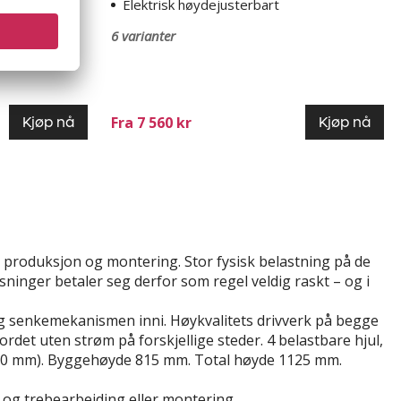
Elektrisk høydejusterbart
6 varianter
Fra 7 560 kr
Kjøp nå
Kjøp nå
n produksjon og montering. Stor fysisk belastning på de
ninger betaler seg derfor som regel veldig raskt – og i
 og senkemekanismen inni. Høykvalitets drivverk på begge
rdet uten strøm på forskjellige steder. 4 belastbare hjul,
 1000 mm). Byggehøyde 815 mm. Total høyde 1125 mm.
- og trebearbeiding eller montering.