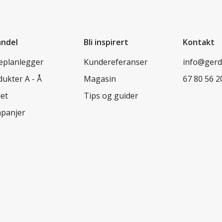
andel
Bli inspirert
Kontakt
leplanlegger
Kundereferanser
info@ger
ukter A - Å
Magasin
67 80 56 2
let
Tips og guider
panjer