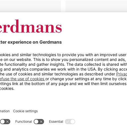
d
Arbeidsbord
Tor
d Embla
Arbeidsbord Tor
Flere størrelser og bordpla
 bord for universell bruk
kg
ydejusterbart 700 til 950 mm
For tøffe miljøer
es med omfattende
Tåler høy belastning
ortiment