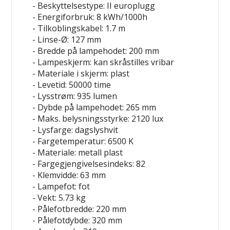
- Beskyttelsestype: II europlugg
- Energiforbruk: 8 kWh/1000h
- Tilkoblingskabel: 1.7 m
- Linse-Ø: 127 mm
- Bredde på lampehodet: 200 mm
- Lampeskjerm: kan skråstilles
vribar
- Materiale i skjerm: plast
- Levetid: 50000 time
- Lysstrøm: 935 lumen
- Dybde på lampehodet: 265 mm
- Maks. belysningsstyrke: 2120 lux
- Lysfarge: dagslyshvit
- Fargetemperatur: 6500 K
- Materiale: metall
plast
- Fargegjengivelsesindeks: 82
- Klemvidde: 63 mm
- Lampefot: fot
- Vekt: 5.73 kg
- Pålefotbredde: 220 mm
- Pålefotdybde: 320 mm