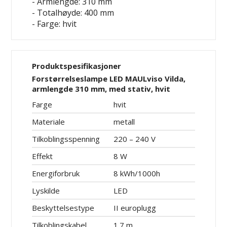
- Armlengde: 310 mm
- Totalhøyde: 400 mm
- Farge: hvit
Produktspesifikasjoner
Forstørrelseslampe LED MAULviso Vilda,
armlengde 310 mm, med stativ, hvit
Farge
hvit
Materiale
metall
Tilkoblingsspenning
220 – 240 V
Effekt
8 W
Energiforbruk
8 kWh/1000h
Lyskilde
LED
Beskyttelsestype
II europlugg
Tilkoblingskabel
1.7 m