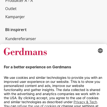
Produkter A - Å
Outlet
Kampanjer
Bli inspirert
Kundereferanser
Magasin
Tips og guider
Kontakt
info@gerdmans.no
67 80 56 20
Åpningstid
Hverdager 08:00-16:00