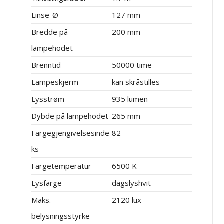
Linse-Ø
127 mm
Bredde på
200 mm
lampehodet
Brenntid
50000 time
Lampeskjerm
kan skråstilles
Lysstrøm
935 lumen
Dybde på lampehodet
265 mm
Fargegjengivelsesinde
82
ks
Fargetemperatur
6500 K
Lysfarge
dagslyshvit
Maks.
2120 lux
belysningsstyrke