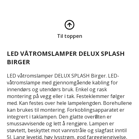
Til toppen
LED VÅTROMSLAMPER DELUX SPLASH
BIRGER
LED våtromslamper DELUX SPLASH Birger. LED-
våtromslampe med gjennomgående kabling for
innendørs og utendørs bruk. Enkel og rask
montering på vegg eller i tak. Festeklemmer følger
med. Kan festes over hele lampelengden. Borehullene
kan brukes til montering. Forkoblingsapparatet er
integrert i taklampen. Den glatte overflaten er
smussavvisende og lett å rengjøre. Lampen er
støvtett, beskyttet mot vannstråle og slagfast inntil
5J. Lang levetid, høy lysstrøm, god fargegjengivelse,