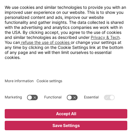
info@gerdmans.no
67 80 56 20
Åpningstid
Hverdager 08:00-16:00
Copyright © 2026 Gerdmans Innredninger AS. Alle priser er
eksklusive mva.
En bedrift i TAKKT-gruppen
Cookie innstillinger
Kjøp nå
12 495 kr