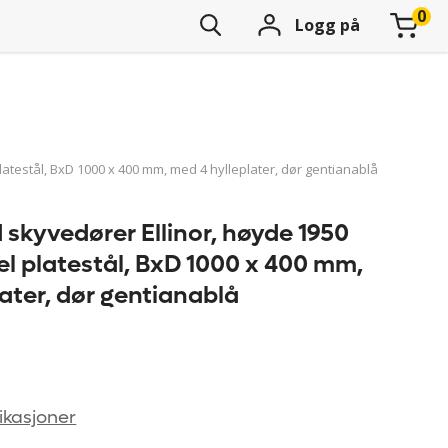
Logg på
latestål, BxD 1000 x 400 mm, med 4 hylleplater, dør gentianablå
skyvedører Ellinor, høyde 1950
el platestål, BxD 1000 x 400 mm,
ater, dør gentianablå
ikasjoner