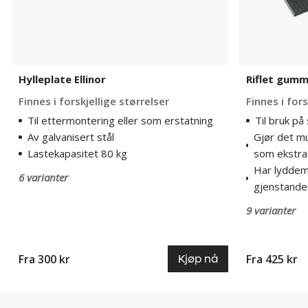
Hylleplate Ellinor
Riflet gumm
Finnes i forskjellige størrelser
Finnes i fors
Til ettermontering eller som erstatning
Til bruk på
Av galvanisert stål
Gjør det mu
Lastekapasitet 80 kg
som ekstra
Har lyddem
6 varianter
gjenstander
9 varianter
Fra 300 kr
Fra 425 kr
Kjøp nå