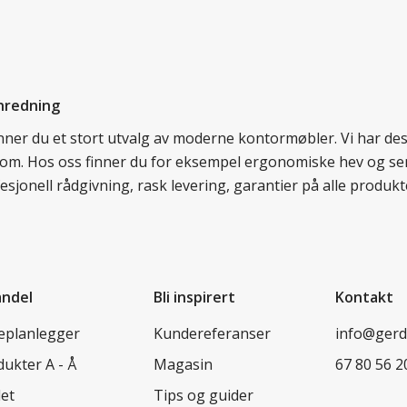
nredning
finner du et stort utvalg av moderne kontormøbler. Vi har d
llom. Hos oss finner du for eksempel ergonomiske hev og sen
esjonell rådgivning, rask levering, garantier på alle prod
andel
Bli inspirert
Kontakt
leplanlegger
Kundereferanser
info@ger
ukter A - Å
Magasin
67 80 56 2
let
Tips og guider