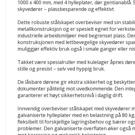
1000 x 400 mm, med 4 hylleplater, dør gentianablå.
skyvedører – plassbesparende og effektivt
Dette robuste stålskapet overbeviser med sin stabil
metallkonstruksjon og er spesielt egnet for verkst
industrielle arbeidsmiljøer med begrenset plass. D
konstruksjonen med lettbevegelige skyvedører spare
muliggjør effektiv bruk også i smale ganger eller nis
Takket være spesialruller med kulelager åpnes døre
stille og presist – selv ved hyppig bruk.
De låsbare dørene gir ekstra sikkerhet og beskytter
dokumenter pålitelig mot uvedkommende. Den integ
garanterer et høyt sikkerhetsnivå i daglig drift.
Innvendig overbeviser stålskapet med skyvedører 
galvaniserte hylleplater med en belastning på 80 kg.
fleksibelt til forskjellige lagringsbehov og bærer o
problemer. Den galvaniserte overflaten øker også