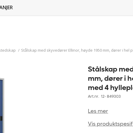
ANJER
stedskap
/
Stålskap med skyvedører Ellinor, høyde 1950 mm, dører i hel p
Stålskap med 
mm, dører i h
med 4 hyllepl
Art.nr. 12-
849303
Les mer
Vis produktspesif