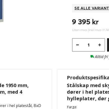
SE ALLE VARIAN
9 395 kr
Uten mva (Inkl mva
11 74
Alltid fri
Produktspesifik
de 1950 mm,
Stålskap med sky
mm, med 4
dører i hel plat
hylleplater, dør
er i hel platestål, BxD
Farge