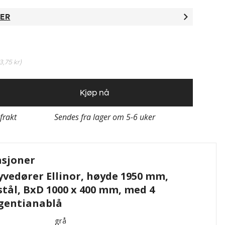
TER
3,75 kr
)
Kjøp nå
 frakt
Sendes fra lager om 5-6 uker
asjoner
vedører Ellinor, høyde 1950 mm,
estål, BxD 1000 x 400 mm, med 4
 gentianablå
grå