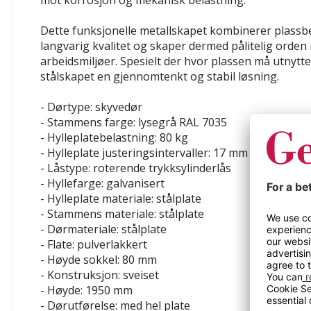
mot korrosjon og mekanisk belastning.
Dette funksjonelle metallskapet kombinerer plass
langvarig kvalitet og skaper dermed pålitelig orden 
arbeidsmiljøer. Spesielt der hvor plassen må utnyttes
stålskapet en gjennomtenkt og stabil løsning.
- Dørtype: skyvedør
- Stammens farge: lysegrå RAL 7035
- Hylleplatebelastning: 80 kg
- Hylleplate justeringsintervaller: 17 mm
- Låstype: roterende trykksylinderlås
- Hyllefarge: galvanisert
- Hylleplate materiale: stålplate
- Stammens materiale: stålplate
- Dørmateriale: stålplate
- Flate: pulverlakkert
- Høyde sokkel: 80 mm
- Konstruksjon: sveiset
- Høyde: 1950 mm
- Dørutførelse: med hel plate