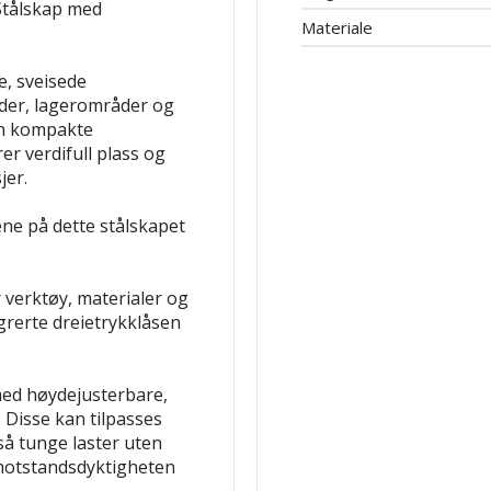
Stålskap med
Materiale
e, sveisede
eder, lagerområder og
en kompakte
r verdifull plass og
jer.
ne på dette stålskapet
 verktøy, materialer og
rerte dreietrykklåsen
med høydejusterbare,
 Disse kan tilpasses
gså tunge laster uten
 motstandsdyktigheten