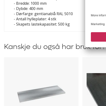
- Bredde: 1000 mm
- Dybde: 400 mm
- Dørfarge: gentianablå RAL 5010
- Antall hylleplater: 4 stk
- Skapets lastekapasitet: 500 kg
Kanskje du også har bruk for?
Hylleplate
Riflet
Ellinor
gummimat
Ellinor