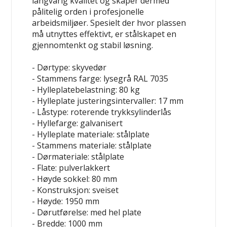
langvarig kvalitet og skaper dermed
pålitelig orden i profesjonelle
arbeidsmiljøer. Spesielt der hvor plassen
må utnyttes effektivt, er stålskapet en
gjennomtenkt og stabil løsning.
- Dørtype: skyvedør
- Stammens farge: lysegrå RAL 7035
- Hylleplatebelastning: 80 kg
- Hylleplate justeringsintervaller: 17 mm
- Låstype: roterende trykksylinderlås
- Hyllefarge: galvanisert
- Hylleplate materiale: stålplate
- Stammens materiale: stålplate
- Dørmateriale: stålplate
- Flate: pulverlakkert
- Høyde sokkel: 80 mm
- Konstruksjon: sveiset
- Høyde: 1950 mm
- Dørutførelse: med hel plate
- Bredde: 1000 mm