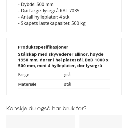
- Dybde: 500 mm
- Dørfarge: lysegrå RAL 7035
- Antall hylleplater: 4 stk
- Skapets lastekapasitet: 500 kg
Produktspesifikasjoner
Stålskap med skyvedører Ellinor, høyde
1950 mm, dører i hel platestål, BxD 1000 x
500 mm, med 4 hylleplater, dør lysegrå
Farge
grå
Materiale
stål
Kanskje du også har bruk for?
Hylleplate
Riflet
Ellinor
gummimatte