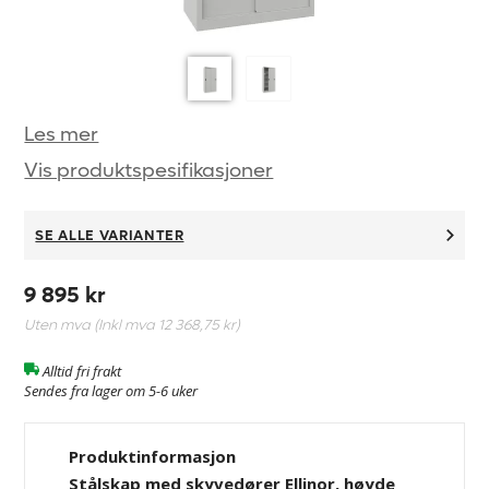
Les mer
Vis produktspesifikasjoner
SE ALLE VARIANTER
9 895 kr
Uten mva (Inkl mva
12 368,75 kr
)
Alltid fri frakt
Sendes fra lager om 5-6 uker
Produktinformasjon
Stålskap med skyvedører Ellinor, høyde