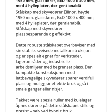
1950 mm, glassdører, BxD 1000 x 400 mm,
med 4 hylleplater, dør gentianablå
Stålskap med skyvedører Ellinor, høyde
1950 mm, glassdører, BxD 1000 x 400 mm,
med 4 hylleplater, dør gentianablå.
Stålskap med skyvedører –
plassbesparende og effektivt
Dette robuste stålskapet overbeviser med
sin stabile, sveisede metallkonstruksjon
og er spesielt egnet for verksteder,
lagerområder og industrielle
arbeidsmiljøer med begrenset plass. Den
kompakte konstruksjonen med
lettbevegelige skyvedører sparer verdifull
plass og muliggjør effektiv bruk også i
smale ganger eller nisjer.
Takket være spesialruller med kulelager
åpnes dørene på dette stålskapet stille og
presist – selv ved hyppig bruk.