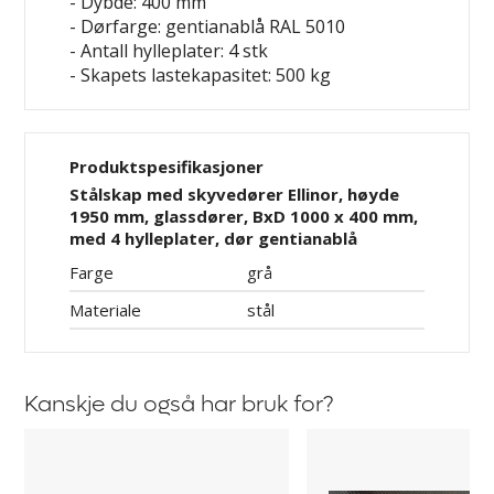
- Dybde: 400 mm
- Dørfarge: gentianablå RAL 5010
- Antall hylleplater: 4 stk
- Skapets lastekapasitet: 500 kg
Produktspesifikasjoner
Stålskap med skyvedører Ellinor, høyde
1950 mm, glassdører, BxD 1000 x 400 mm,
med 4 hylleplater, dør gentianablå
Farge
grå
Materiale
stål
Kanskje du også har bruk for?
Hylleplate
Riflet
Ellinor
gummimatte