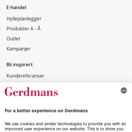
E-handel
Hylleplanlegger
Produkter A - Å
Outlet
Kampanjer
Bli inspirert
Kundereferanser
Magasin
Tips og guider
Kontakt
info@gerdmans.no