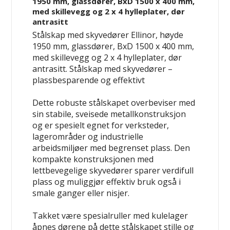
1950 mm, glassdører, BxD 1500 x 400 mm,
med skillevegg og 2 x 4 hylleplater, dør
antrasitt
Stålskap med skyvedører Ellinor, høyde
1950 mm, glassdører, BxD 1500 x 400 mm,
med skillevegg og 2 x 4 hylleplater, dør
antrasitt.
Stålskap med skyvedører –
plassbesparende og effektivt
Dette robuste stålskapet overbeviser med
sin stabile, sveisede metallkonstruksjon
og er spesielt egnet for verksteder,
lagerområder og industrielle
arbeidsmiljøer med begrenset plass. Den
kompakte konstruksjonen med
lettbevegelige skyvedører sparer verdifull
plass og muliggjør effektiv bruk også i
smale ganger eller nisjer.
Takket være spesialruller med kulelager
åpnes dørene på dette stålskapet stille og