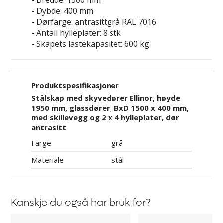
- Bredde: 1500 mm
- Dybde: 400 mm
- Dørfarge: antrasittgrå RAL 7016
- Antall hylleplater: 8 stk
- Skapets lastekapasitet: 600 kg
Produktspesifikasjoner
Stålskap med skyvedører Ellinor, høyde
1950 mm, glassdører, BxD 1500 x 400 mm,
med skillevegg og 2 x 4 hylleplater, dør
antrasitt
Farge
grå
Materiale
stål
Kanskje du også har bruk for?
Hylleplate
Riflet