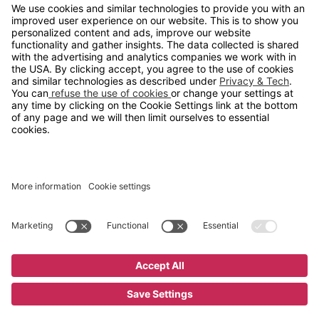
info@gerdmans.no
67 80 56 20
Åpningstid
Hverdager 08:00-16:00
Copyright © 2026 Gerdmans Innredninger AS. Alle priser er
eksklusive mva.
En bedrift i TAKKT-gruppen
Cookie innstillinger
Kjøp nå
16 795 kr
;