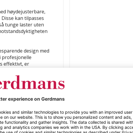
med høydejusterbare,
 Disse kan tilpasses
gså tunge laster uten
 motstandsdyktigheten
besparende design med
i profesjonelle
 effektivt, er