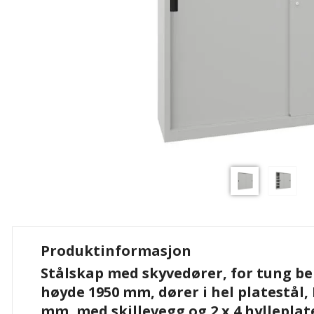
Produktinformasjon
Stålskap med skyvedører, for tung bel
høyde 1950 mm, dører i hel platestål, 
mm, med skillevegg og 2 x 4 hylleplat