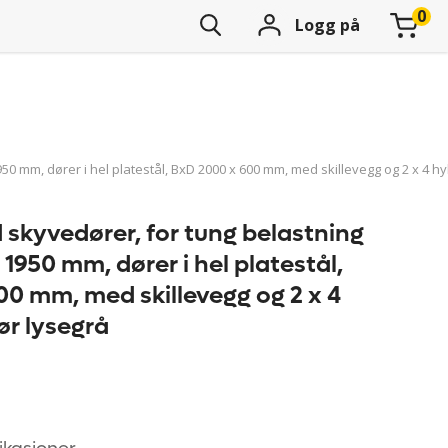
Logg på
0 mm, dører i hel platestål, BxD 2000 x 600 mm, med skillevegg og 2 x 4 hyl
 skyvedører, for tung belastning
 1950 mm, dører i hel platestål,
00 mm, med skillevegg og 2 x 4
dør lysegrå