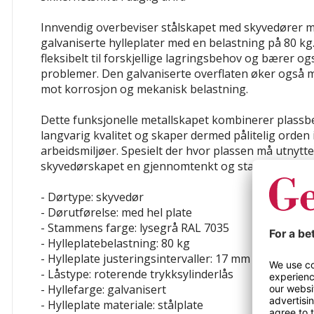
Innvendig overbeviser stålskapet med skyvedører 
galvaniserte hylleplater med en belastning på 80 kg.
fleksibelt til forskjellige lagringsbehov og bærer o
problemer. Den galvaniserte overflaten øker også
mot korrosjon og mekanisk belastning.
Dette funksjonelle metallskapet kombinerer plass
langvarig kvalitet og skaper dermed pålitelig orden 
arbeidsmiljøer. Spesielt der hvor plassen må utnyttes
skyvedørskapet en gjennomtenkt og stabil løsning.
- Dørtype: skyvedør
- Dørutførelse: med hel plate
- Stammens farge: lysegrå RAL 7035
- Hylleplatebelastning: 80 kg
- Hylleplate justeringsintervaller: 17 mm
- Låstype: roterende trykksylinderlås
- Hyllefarge: galvanisert
- Hylleplate materiale: stålplate