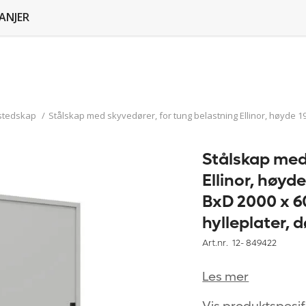
ANJER
stedskap
/
Stålskap med skyvedører, for tung belastning Ellinor, høyde 195
Stålskap med
Ellinor, høyde
BxD 2000 x 6
hylleplater, 
Art.nr. 12-
849422
Les mer