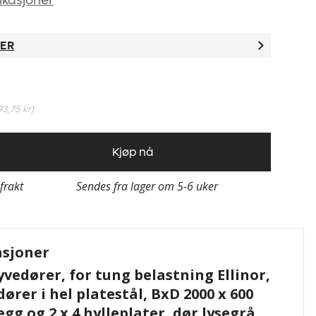
ikasjoner
TER
93,75 kr
)
Kjøp nå
 frakt
Sendes fra lager om 5-6 uker
asjoner
vedører, for tung belastning Ellinor,
ører i hel platestål, BxD 2000 x 600
gg og 2 x 4 hylleplater, dør lysegrå