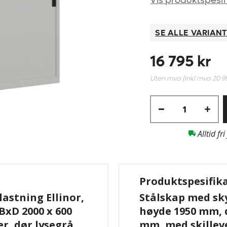
Vis produktspesif
SE ALLE VARIAN
16 795 kr
Uten mva (Inkl mva
20 9
Alltid fri
Produktspesifik
astning Ellinor,
Stålskap med sky
BxD 2000 x 600
høyde 1950 mm, d
er, dør lysegrå
mm, med skilleve