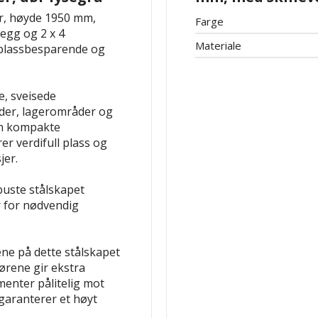
or, høyde 1950 mm,
Farge
vegg og 2 x 4
Materiale
 plassbesparende og
e, sveisede
eder, lagerområder og
en kompakte
r verdifull plass og
jer.
buste stålskapet
r for nødvendig
ne på dette stålskapet
dørene gir ekstra
menter pålitelig mot
 garanterer et høyt