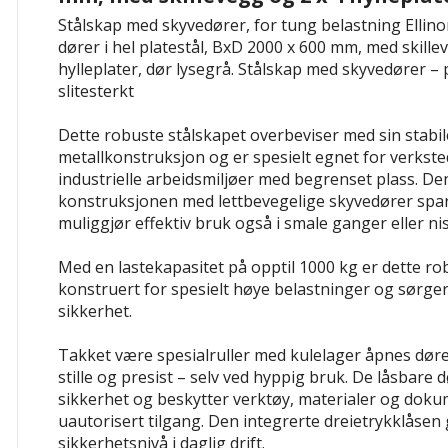
Stålskap med skyvedører, for tung belastning Ellin
dører i hel platestål, BxD 2000 x 600 mm, med skille
hylleplater, dør lysegrå.
Stålskap med skyvedører –
slitesterkt
Dette robuste stålskapet overbeviser med sin stabil
metallkonstruksjon og er spesielt egnet for verkst
industrielle arbeidsmiljøer med begrenset plass. D
konstruksjonen med lettbevegelige skyvedører spare
muliggjør effektiv bruk også i smale ganger eller nis
Med en lastekapasitet på opptil 1000 kg er dette ro
konstruert for spesielt høye belastninger og sørge
sikkerhet.
Takket være spesialruller med kulelager åpnes døre
stille og presist – selv ved hyppig bruk. De låsbare 
sikkerhet og beskytter verktøy, materialer og doku
uautorisert tilgang. Den integrerte dreietrykklåsen
sikkerhetsnivå i daglig drift.