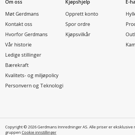
Om oss
Kjøpshjelp
E-h
Møt Gerdmans
Opprett konto
Hyl
Kontakt oss
Spor ordre
Prod
Hvorfor Gerdmans
Kjøpsvilkår
Out
Vår historie
Kam
Ledige stillinger
Bærekraft
Kvalitets- og miljøpolicy
Personvern og Teknologi
Copyright © 2026 Gerdmans Innredninger AS. Alle priser er eksklusive
gruppen
Cookie innstillinger