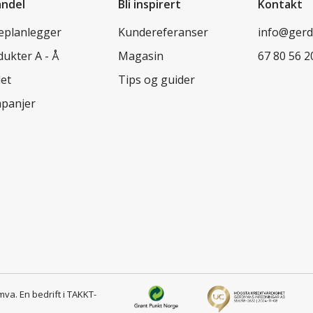
andel
Bli inspirert
Kontakt
leplanlegger
Kundereferanser
info@ger
ukter A - Å
Magasin
67 80 56 2
let
Tips og guider
panjer
 mva.
En bedrift i TAKKT-