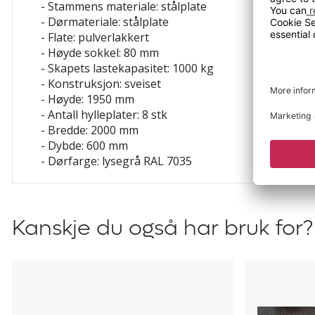
- Stammens materiale: stålplate
- Dørmateriale: stålplate
- Flate: pulverlakkert
- Høyde sokkel: 80 mm
- Skapets lastekapasitet: 1000 kg
- Konstruksjon: sveiset
- Høyde: 1950 mm
- Antall hylleplater: 8 stk
- Bredde: 2000 mm
- Dybde: 600 mm
- Dørfarge: lysegrå RAL 7035
Kanskje du også har bruk for?
Hylleplate
Riflet
Ellinor
gummimat
Ellinor