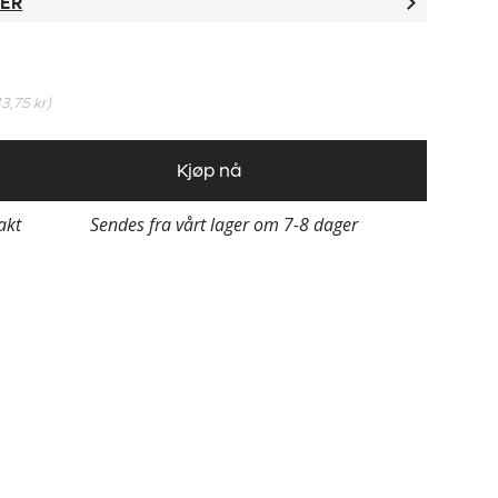
TER
43,75 kr
)
Kjøp nå
rakt
Sendes fra vårt lager om 7-8 dager