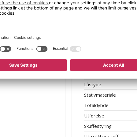
Høyde (mm)
tandekk. Svingbare hjul
Antall skuffer
Hjul
Hjuldiameter
Skuffens maks belastning
Skuffebredde
Skuffedybde
Skuffhøyder
Låstype
Stativmateriale
Totaldybde
Utførelse
Skuffestyring
Uttrekkbar skuff