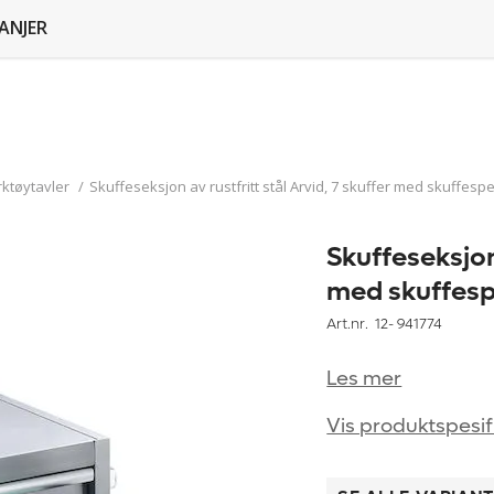
ANJER
rktøytavler
/
Skuffeseksjon av rustfritt stål Arvid, 7 skuffer med skuffes
Skuffeseksjon 
med skuffesp
Art.nr. 12-
941774
Les mer
Vis produktspesif